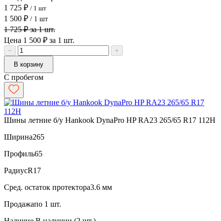
1 725 ₽
/ 1 шт
1 500 ₽
/ 1 шт
1 725 ₽ за 1 шт.
Цена 1 500 ₽ за 1 шт.
−
+
В корзину
С пробегом
Шины летние б/у Hankook DynaPro HP RA23 265/65 R17 112H
Ширина
265
Профиль
65
Радиус
R17
Сред. остаток протектора
3.6 мм
Продажа
по 1 шт.
Наличие
В наличии (2 шт.)