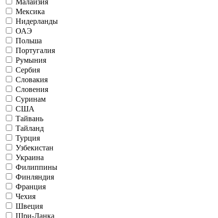
Малайзия
Мексика
Нидерланды
ОАЭ
Польша
Португалия
Румыния
Сербия
Словакия
Словения
Суринам
США
Тайвань
Тайланд
Турция
Узбекистан
Украина
Филиппины
Финляндия
Франция
Чехия
Швеция
Шри-Ланка