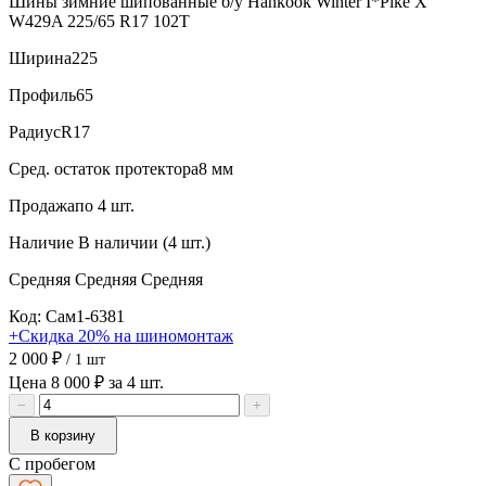
Шины зимние шипованные б/у Hankook Winter I*Pike X
W429A 225/65 R17 102T
Ширина
225
Профиль
65
Радиус
R17
Сред. остаток протектора
8 мм
Продажа
по 4 шт.
Наличие
В наличии (4 шт.)
Средняя
Средняя
Средняя
Код: Сам1-6381
+Скидка 20% на шиномонтаж
2 000 ₽
/ 1 шт
Цена 8 000 ₽ за 4 шт.
−
+
В корзину
С пробегом