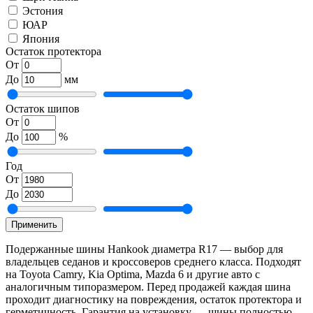
Эстония
ЮАР
Япония
Остаток протектора
От
До
мм
Остаток шипов
От
До
%
Год
От
До
Применить
Подержанные шины Hankook диаметра R17 — выбор для
владельцев седанов и кроссоверов среднего класса. Подходят
на Toyota Camry, Kia Optima, Mazda 6 и другие авто с
аналогичным типоразмером. Перед продажей каждая шина
проходит диагностику на повреждения, остаток протектора и
герметичность. Гарантия на установку — шины полностью