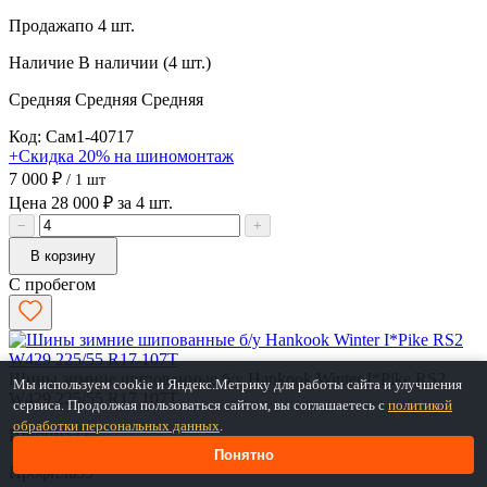
Продажа
по 4 шт.
Наличие
В наличии (4 шт.)
Средняя
Средняя
Средняя
Код: Сам1-40717
+Скидка 20% на шиномонтаж
7 000 ₽
/ 1 шт
Цена 28 000 ₽ за 4 шт.
−
+
В корзину
С пробегом
Шины зимние шипованные б/у Hankook Winter I*Pike RS2
Мы используем cookie и Яндекс.Метрику для работы сайта и улучшения
W429 225/55 R17 107T
сервиса. Продолжая пользоваться сайтом, вы соглашаетесь с
политикой
обработки персональных данных
.
Ширина
225
Понятно
Профиль
55