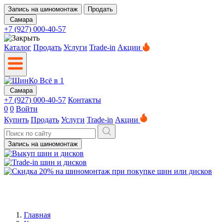
Запись на шиномонтаж
Продать
Самара
+7 (927) 000-40-57
Каталог
Продать
Услуги
Trade-in
Акции
Самара
+7 (927) 000-40-57
Контакты
0
0
Войти
Купить
Продать
Услуги
Trade-in
Акции
Запись на шиномонтаж
Главная