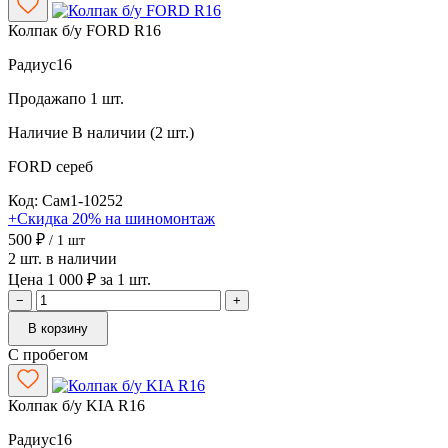
Колпак б/у FORD R16
Радиус
16
Продажа
по 1 шт.
Наличие
В наличии (2 шт.)
FORD
сереб
Код: Сам1-10252
+Скидка 20% на шиномонтаж
500 ₽
/ 1 шт
2 шт. в наличии
Цена 1 000 ₽ за 1 шт.
−
+
В корзину
С пробегом
Колпак б/у KIA R16
Радиус
16