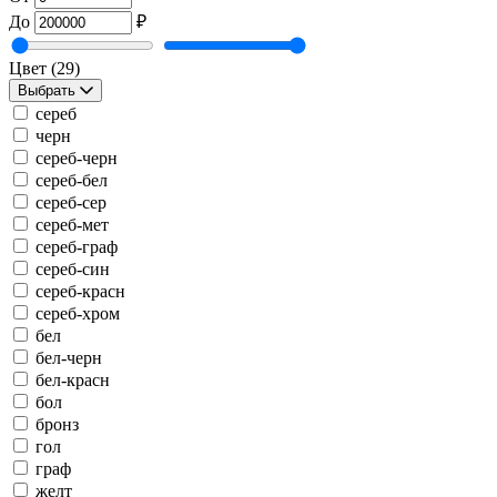
До
₽
Цвет
(29)
Выбрать
сереб
черн
сереб-черн
сереб-бел
сереб-сер
сереб-мет
сереб-граф
сереб-син
сереб-красн
сереб-хром
бел
бел-черн
бел-красн
бол
бронз
гол
граф
желт