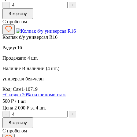
−
+
В корзину
С пробегом
Колпак б/у универсал R16
Радиус
16
Продажа
по 4 шт.
Наличие
В наличии (4 шт.)
универсал
бел-черн
Код: Сам1-10719
+Скидка 20% на шиномонтаж
500 ₽
/ 1 шт
Цена 2 000 ₽ за 4 шт.
−
+
В корзину
С пробегом