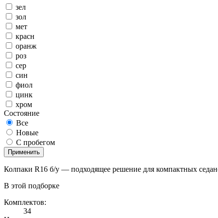
зел
зол
мет
красн
оранж
роз
сер
син
фиол
цинк
хром
Состояние
Все
Новые
С пробегом
Применить
Колпаки R16 б/у — подходящее решение для компактных седано
В этой подборке
Комплектов:
34