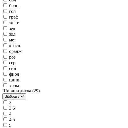
бронз
гол
граф
желт
зел
зол
мет
красн
оранж
роз
сер
син
фиол
цинк
хром
Ширина диска
(29)
Выбрать
3
3.5
4
4.5
5