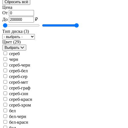
Сбросить всё
Цена
От
До
₽
Тип диска
(3)
Цвет
(29)
Выбрать
сереб
черн
сереб-черн
сереб-бел
сереб-сер
сереб-мет
сереб-граф
сереб-син
сереб-красн
сереб-хром
бел
бел-черн
бел-красн
бол