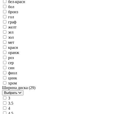
бел-красн
бол
бронз
гол
граф
желт
зел
зол
мет
красн
оранж
роз
сер
син
фиол
цинк
хром
Ширина диска
(29)
Выбрать
3
3.5
4
4.5