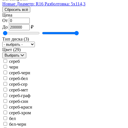
Новые
Диаметр: R16
Разболтовка: 5x114,3
Сбросить всё
Цена
От
До
₽
Тип диска
(3)
Цвет
(29)
Выбрать
сереб
черн
сереб-черн
сереб-бел
сереб-сер
сереб-мет
сереб-граф
сереб-син
сереб-красн
сереб-хром
бел
бел-черн