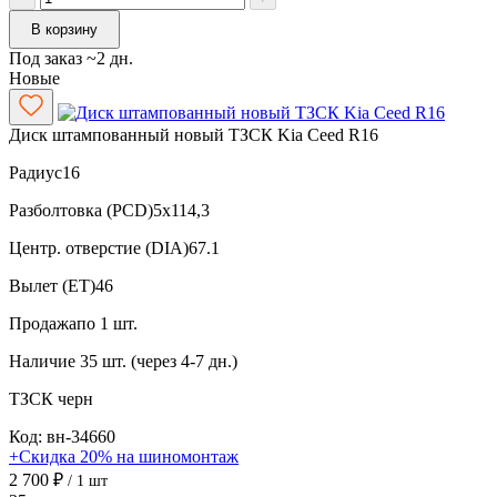
В корзину
Под заказ ~2 дн.
Новые
Диск штампованный новый ТЗСК Kia Ceed R16
Радиус
16
Разболтовка (PCD)
5x114,3
Центр. отверстие (DIA)
67.1
Вылет (ET)
46
Продажа
по 1 шт.
Наличие
35 шт. (через 4-7 дн.)
ТЗСК
черн
Код: вн-34660
+Скидка 20% на шиномонтаж
2 700 ₽
/ 1 шт