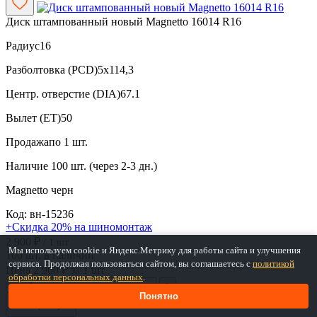
Диск штампованный новый Magnetto 16014 R16
Радиус
16
Разболтовка (PCD)
5x114,3
Центр. отверстие (DIA)
67.1
Вылет (ET)
50
Продажа
по 1 шт.
Наличие
100 шт. (через 2-3 дн.)
Magnetto
черн
Код: вн-15236
+Скидка 20% на шиномонтаж
2 900 ₽
/ 1 шт
Мы используем cookie и Яндекс.Метрику для работы сайта и улучшения
100 шт. в наличии
сервиса. Продолжая пользоваться сайтом, вы соглашаетесь с
политикой
Цена 2 900 ₽ за 1 шт.
обработки персональных данных
.
−
+
Понятно
В корзину