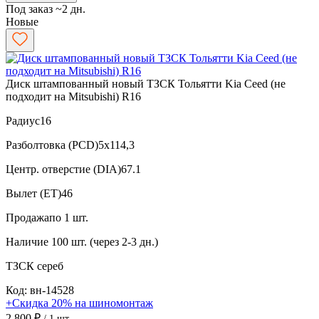
Под заказ ~2 дн.
Новые
Диск штампованный новый ТЗСК Тольятти Kia Ceed (не
подходит на Mitsubishi) R16
Радиус
16
Разболтовка (PCD)
5x114,3
Центр. отверстие (DIA)
67.1
Вылет (ET)
46
Продажа
по 1 шт.
Наличие
100 шт. (через 2-3 дн.)
ТЗСК
сереб
Код: вн-14528
+Скидка 20% на шиномонтаж
2 800 ₽
/ 1 шт