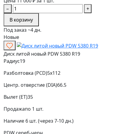
Цена 11 000 ₽ за 1 шт.
−
+
В корзину
Под заказ ~4 дн.
Новые
Диск литой новый PDW 5380 R19
Радиус
19
Разболтовка (PCD)
5x112
Центр. отверстие (DIA)
66.5
Вылет (ET)
35
Продажа
по 1 шт.
Наличие
6 шт. (через 7-10 дн.)
PDW
сереб-черн