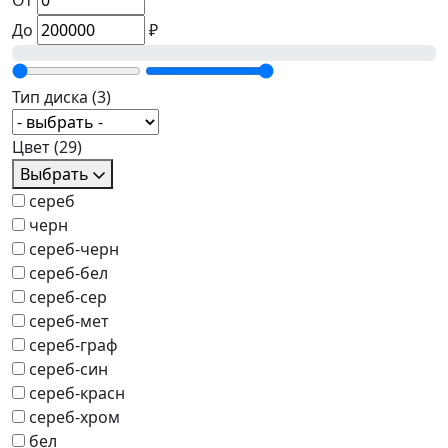
От
До
₽
Тип диска
(3)
Цвет
(29)
Выбрать
сереб
черн
сереб-черн
сереб-бел
сереб-сер
сереб-мет
сереб-граф
сереб-син
сереб-красн
сереб-хром
бел