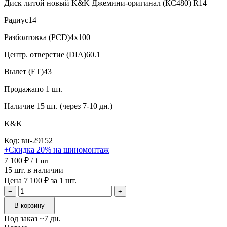
Диск литой новый K&K Джемини-оригинал (КС480) R14
Радиус
14
Разболтовка (PCD)
4x100
Центр. отверстие (DIA)
60.1
Вылет (ET)
43
Продажа
по 1 шт.
Наличие
15 шт. (через 7-10 дн.)
K&K
Код: вн-29152
+Скидка 20% на шиномонтаж
7 100 ₽
/ 1 шт
15 шт. в наличии
Цена 7 100 ₽ за 1 шт.
−
+
В корзину
Под заказ ~7 дн.