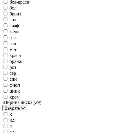
бел-красн
бол
бронз
гол
граф
желт
зел
зол
мет
красн
оранж
роз
сер
син
фиол
цинк
хром
Ширина диска
(29)
Выбрать
3
3.5
4
4.5