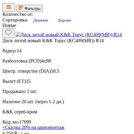
Фильтры
Количество от:
Сортировка:
Дешевле
Дороже
Новые
Диск литой новый K&K Торус (КС409(MR)) R14
Радиус
14
Разболтовка (PCD)
4x98
Центр. отверстие (DIA)
58.5
Вылет (ET)
35
Продажа
по 1 шт.
Наличие
20 шт. (через 1-2 дн.)
K&K
сереб-хром
Код: вн-17699
+Скидка 20% на шиномонтаж
6 750 ₽
/ 1 шт