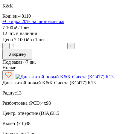
K&K
Код: вн-48110
+Скидка 20% на шиномонтаж
7 100 ₽
/ 1 шт
12 шт. в наличии
Цена 7 100 ₽ за 1 шт.
−
+
В корзину
Под заказ ~7 дн.
Новые
Диск литой новый K&K Сиеста (КС477) R13
Радиус
13
Разболтовка (PCD)
4x98
Центр. отверстие (DIA)
58.5
Вылет (ET)
38
Продажа
по 1 шт.