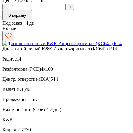
Цена 7 100 ₽ за 1 шт.
−
+
В корзину
Под заказ ~4 дн.
Новые
Диск литой новый K&K Акцент-оригинал (КС641) R14
Радиус
14
Разболтовка (PCD)
4x100
Центр. отверстие (DIA)
54.1
Вылет (ET)
46
Продажа
по 1 шт.
Наличие
4 шт. (через 4-7 дн.)
K&K
Код: вн-17730