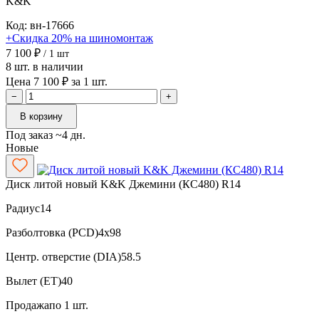
K&K
Код: вн-17666
+Скидка 20% на шиномонтаж
7 100 ₽
/ 1 шт
8 шт. в наличии
Цена 7 100 ₽ за 1 шт.
−
+
В корзину
Под заказ ~4 дн.
Новые
Диск литой новый K&K Джемини (КС480) R14
Радиус
14
Разболтовка (PCD)
4x98
Центр. отверстие (DIA)
58.5
Вылет (ET)
40
Продажа
по 1 шт.