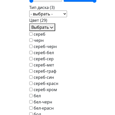
Тип диска
(3)
Цвет
(29)
Выбрать
сереб
черн
сереб-черн
сереб-бел
сереб-сер
сереб-мет
сереб-граф
сереб-син
сереб-красн
сереб-хром
бел
бел-черн
бел-красн
бол