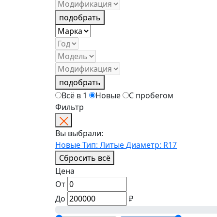
подобрать
подобрать
Всё в 1
Новые
С пробегом
Фильтр
Вы выбрали:
Новые
Тип: Литые
Диаметр: R17
Сбросить всё
Цена
От
До
₽