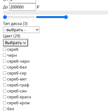
До
₽
Тип диска
(3)
Цвет
(29)
Выбрать
сереб
черн
сереб-черн
сереб-бел
сереб-сер
сереб-мет
сереб-граф
сереб-син
сереб-красн
сереб-хром
бел