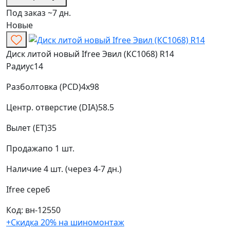
Под заказ ~7 дн.
Новые
Диск литой новый Ifree Эвил (КС1068) R14
Радиус
14
Разболтовка (PCD)
4x98
Центр. отверстие (DIA)
58.5
Вылет (ET)
35
Продажа
по 1 шт.
Наличие
4 шт. (через 4-7 дн.)
Ifree
сереб
Код: вн-12550
+Скидка 20% на шиномонтаж