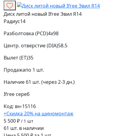
Диск литой новый Ifree Эвил R14
Радиус
14
Разболтовка (PCD)
4x98
Центр. отверстие (DIA)
58.5
Вылет (ET)
35
Продажа
по 1 шт.
Наличие
61 шт. (через 2-3 дн.)
Ifree
сереб
Код: вн-15116
+Скидка 20% на шиномонтаж
5 500 ₽
/ 1 шт
61 шт. в наличии
Цена 5 500 ₽ за 1 шт.