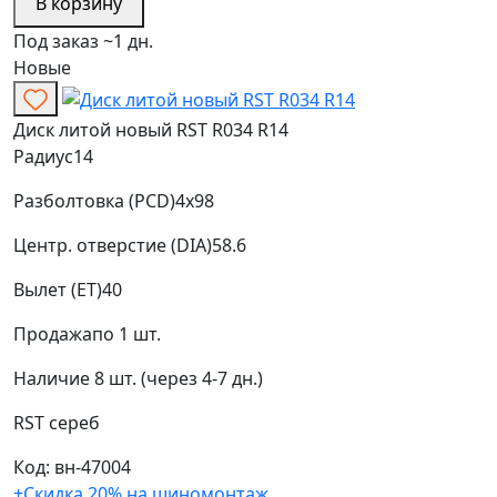
В корзину
Под заказ ~1 дн.
Новые
Диск литой новый RST R034 R14
Радиус
14
Разболтовка (PCD)
4x98
Центр. отверстие (DIA)
58.6
Вылет (ET)
40
Продажа
по 1 шт.
Наличие
8 шт. (через 4-7 дн.)
RST
сереб
Код: вн-47004
+Скидка 20% на шиномонтаж