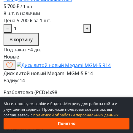
5 700 ₽
/ 1 шт
8 шт. в наличии
Цена 5 700 ₽ за 1 шт.
−
+
В корзину
Под заказ ~4 дн.
Новые
Диск литой новый Megami MGM-5 R14
Радиус
14
Разболтовка (PCD)
4x98
Центр. отверстие (DIA)
58.6
Мы используем cookie и Яндекс.Метрику для работы сайта и
улучшения сервиса. Продолжая пользоваться сайтом, вы
соглашаетесь с
политикой обработки персональных данных
.
Вылет (ET)
35
Понятно
Продажа
по 1 шт.