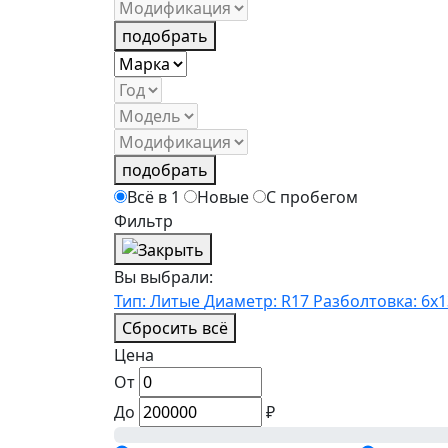
подобрать
подобрать
Всё в 1
Новые
С пробегом
Фильтр
Вы выбрали:
Тип: Литые
Диаметр: R17
Разболтовка: 6x1
Сбросить всё
Цена
От
До
₽