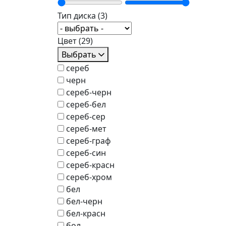
Тип диска
(3)
Цвет
(29)
Выбрать
сереб
черн
сереб-черн
сереб-бел
сереб-сер
сереб-мет
сереб-граф
сереб-син
сереб-красн
сереб-хром
бел
бел-черн
бел-красн
бол