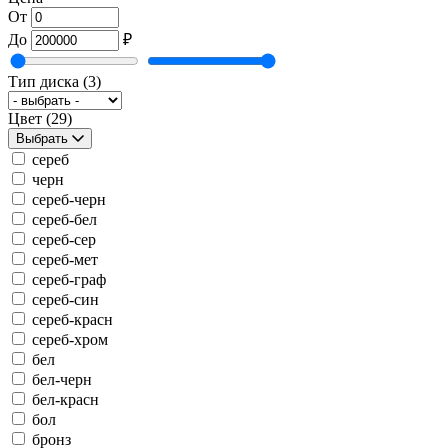
От
До
₽
Тип диска
(3)
Цвет
(29)
Выбрать
сереб
черн
сереб-черн
сереб-бел
сереб-сер
сереб-мет
сереб-граф
сереб-син
сереб-красн
сереб-хром
бел
бел-черн
бел-красн
бол
бронз