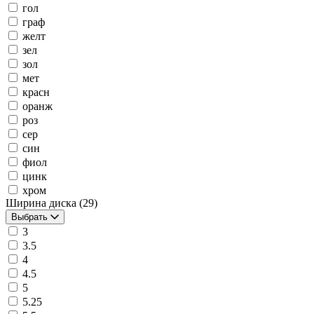
гол
граф
желт
зел
зол
мет
красн
оранж
роз
сер
син
фиол
цинк
хром
Ширина диска
(29)
Выбрать
3
3.5
4
4.5
5
5.25