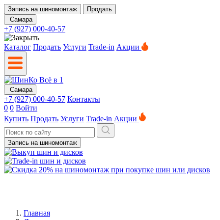
Запись на шиномонтаж
Продать
Самара
+7 (927) 000-40-57
Каталог
Продать
Услуги
Trade-in
Акции
Самара
+7 (927) 000-40-57
Контакты
0
0
Войти
Купить
Продать
Услуги
Trade-in
Акции
Запись на шиномонтаж
Главная