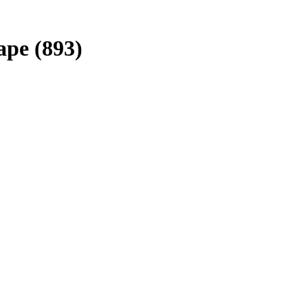
маре
(893)