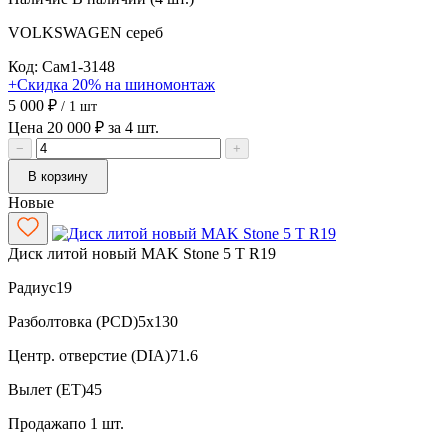
VOLKSWAGEN
сереб
Код: Сам1-3148
+Скидка 20% на шиномонтаж
5 000 ₽
/ 1 шт
Цена 20 000 ₽ за 4 шт.
−
+
В корзину
Новые
Диск литой новый MAK Stone 5 T R19
Радиус
19
Разболтовка (PCD)
5x130
Центр. отверстие (DIA)
71.6
Вылет (ET)
45
Продажа
по 1 шт.