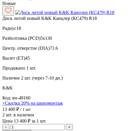
Новые
Диск литой новый K&K Канцлер (КС479) R18
Радиус
18
Разболтовка (PCD)
5x130
Центр. отверстие (DIA)
71.6
Вылет (ET)
45
Продажа
по 1 шт.
Наличие
2 шт. (через 7-10 дн.)
K&K
Код: вн-48160
+Скидка 20% на шиномонтаж
13 400 ₽
/ 1 шт
2 шт. в наличии
Цена 13 400 ₽ за 1 шт.
−
+