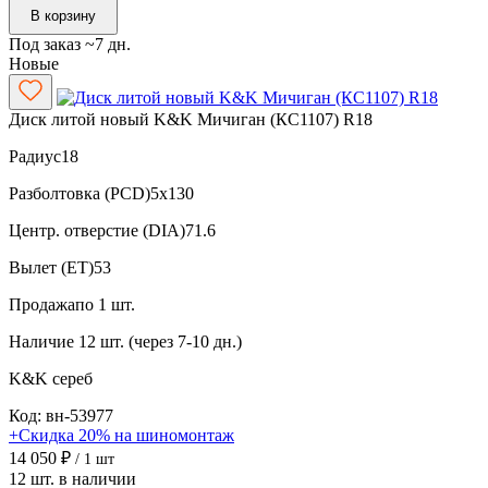
В корзину
Под заказ ~7 дн.
Новые
Диск литой новый K&K Мичиган (КС1107) R18
Радиус
18
Разболтовка (PCD)
5x130
Центр. отверстие (DIA)
71.6
Вылет (ET)
53
Продажа
по 1 шт.
Наличие
12 шт. (через 7-10 дн.)
K&K
сереб
Код: вн-53977
+Скидка 20% на шиномонтаж
14 050 ₽
/ 1 шт
12 шт. в наличии