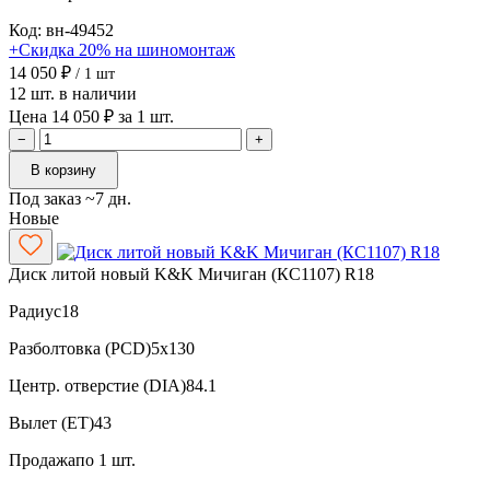
Код: вн-49452
+Скидка 20% на шиномонтаж
14 050 ₽
/ 1 шт
12 шт. в наличии
Цена 14 050 ₽ за 1 шт.
−
+
В корзину
Под заказ ~7 дн.
Новые
Диск литой новый K&K Мичиган (КС1107) R18
Радиус
18
Разболтовка (PCD)
5x130
Центр. отверстие (DIA)
84.1
Вылет (ET)
43
Продажа
по 1 шт.