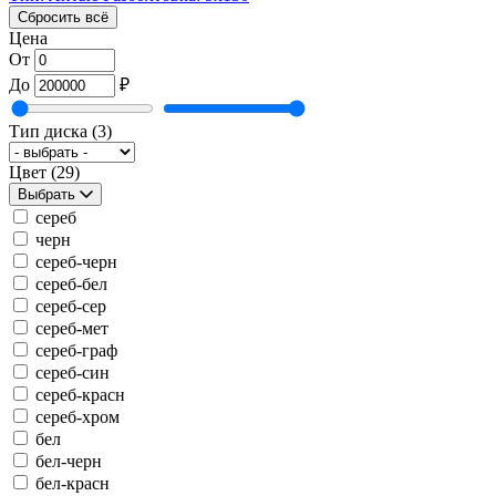
Сбросить всё
Цена
От
До
₽
Тип диска
(3)
Цвет
(29)
Выбрать
сереб
черн
сереб-черн
сереб-бел
сереб-сер
сереб-мет
сереб-граф
сереб-син
сереб-красн
сереб-хром
бел
бел-черн
бел-красн