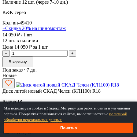
Наличие
12 шт. (через 7-10 дн.)
K&K
сереб
Код: вн-49410
+Скидка 20% на шиномонтаж
14 050 ₽
/ 1 шт
12 шт. в наличии
Цена 14 050 ₽ за 1 шт.
−
+
В корзину
Под заказ ~7 дн.
Новые
Диск литой новый СКАД Челси (КЛ1100) R18
Радиус
18
Мы используем cookie и Яндекс.Метрику для работы сайта и улучшения
Разболтовка (PCD)
5x130
сервиса. Продолжая пользоваться сайтом, вы соглашаетесь с
политикой
обработки персональных данных
.
Центр. отверстие (DIA)
71.6
Понятно
Вылет (ET)
50