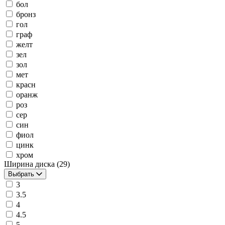
бол
бронз
гол
граф
желт
зел
зол
мет
красн
оранж
роз
сер
син
фиол
цинк
хром
Ширина диска
(29)
Выбрать
3
3.5
4
4.5
5