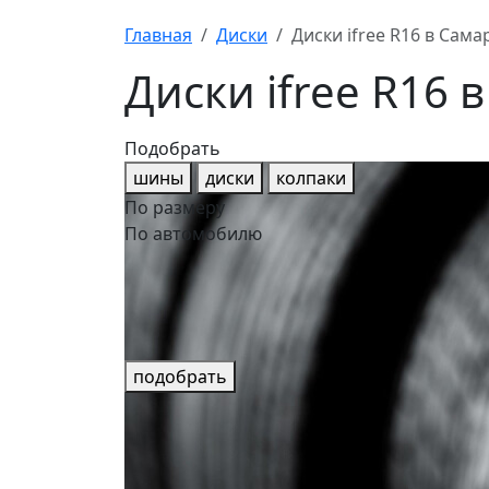
Главная
Диски
Диски ifree R16 в Сама
Диски ifree R16 
Подобрать
шины
диски
колпаки
По размеру
По автомобилю
подобрать