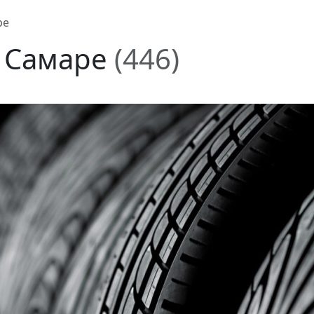
ре
в Самаре
(446)