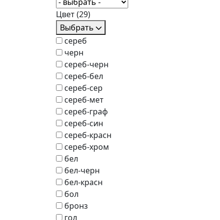
Цвет
(29)
Выбрать
сереб
черн
сереб-черн
сереб-бел
сереб-сер
сереб-мет
сереб-граф
сереб-син
сереб-красн
сереб-хром
бел
бел-черн
бел-красн
бол
бронз
гол