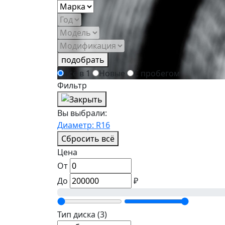
подобрать
Всё в 1
Новые
С пробегом
Фильтр
Вы выбрали:
Диаметр: R16
Сбросить всё
Цена
От
До
₽
Тип диска
(3)