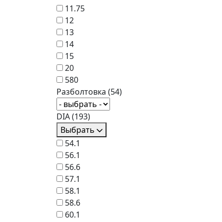
11.75
12
13
14
15
20
580
Разболтовка
(54)
DIA
(193)
Выбрать
54.1
56.1
56.6
57.1
58.1
58.6
60.1