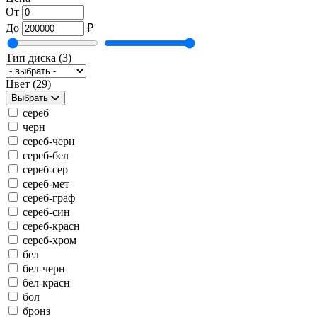
От
До
₽
Тип диска
(3)
Цвет
(29)
Выбрать
сереб
черн
сереб-черн
сереб-бел
сереб-сер
сереб-мет
сереб-граф
сереб-син
сереб-красн
сереб-хром
бел
бел-черн
бел-красн
бол
бронз