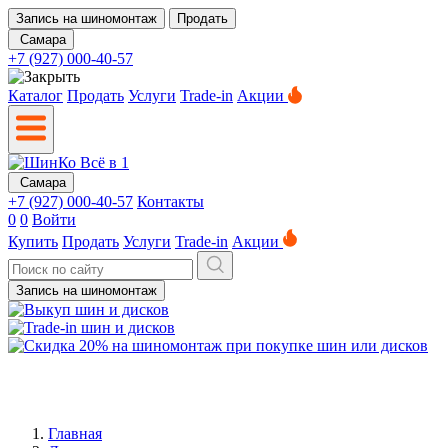
Запись на шиномонтаж
Продать
Самара
+7 (927) 000-40-57
Каталог
Продать
Услуги
Trade-in
Акции
Самара
+7 (927) 000-40-57
Контакты
0
0
Войти
Купить
Продать
Услуги
Trade-in
Акции
Запись на шиномонтаж
Главная