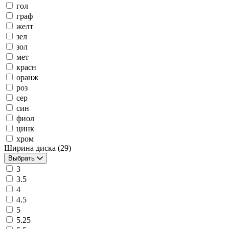
гол
граф
желт
зел
зол
мет
красн
оранж
роз
сер
син
фиол
цинк
хром
Ширина диска
(29)
Выбрать
3
3.5
4
4.5
5
5.25