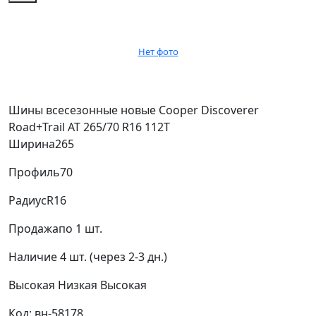
Нет фото
Шины всесезонные новые Cooper Discoverer
Road+Trail AT 265/70 R16 112T
Ширина
265
Профиль
70
Радиус
R16
Продажа
по 1 шт.
Наличие
4 шт. (через 2-3 дн.)
Высокая
Низкая
Высокая
Код: вн-58178