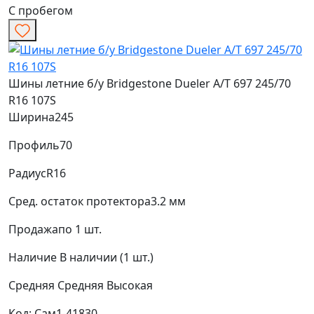
С пробегом
Шины летние б/у Bridgestone Dueler A/T 697 245/70
R16 107S
Ширина
245
Профиль
70
Радиус
R16
Сред. остаток протектора
3.2 мм
Продажа
по 1 шт.
Наличие
В наличии (1 шт.)
Средняя
Средняя
Высокая
Код: Сам1-41830