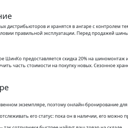
ние
х дистрибьюторов и хранятся в ангаре с контролем те
словии правильной эксплуатации. Перед продажей шины
е ШинКо предоставляется скидка 20% на шиномонтаж и
учить часть стоимости на покупку новых. Сезонное хра
яре
ственном экземпляре, поэтому онлайн-бронирование для
тслеживать его статус: пока он в наличии, его можно 
— так сотрудники быстрее найдут ваш
товар
на складе.