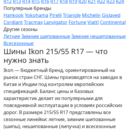
R12
R13
R14
R15
R16
R17
R18
R19
R20
R21
R22
R23
R24
Популярные бренды
Hankook
Yokohama
Pirelli
Triangle
Michelin
Gislaved
Cordiant
Tracmax
Lanvigator
Fortune
Viatti
Continental
Другие сезоны
Летние
Зимние шипованные
Зимние нешипованные
Всесезонные
Шины Ikon 215/55 R17 — что
нужно знать
Ikon — бюджетный бренд, ориентированный на
рынок стран СНГ. Шины производятся на заводах в
Китае и Индии под контролем европейских
спецификаций. Баланс цены и базовых
характеристик делает их популярными для
повседневной эксплуатации в условиях российских
дорог. В размере 215/55 R17 представлены все
сезонные линейки: летние, зимние шипованные
(шипы), нешипованные (липучка) и всесезонные