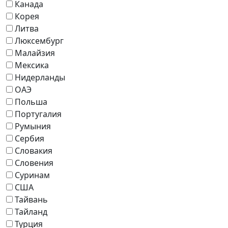
Канада
Корея
Литва
Люксембург
Малайзия
Мексика
Нидерланды
ОАЭ
Польша
Португалия
Румыния
Сербия
Словакия
Словения
Суринам
США
Тайвань
Тайланд
Турция