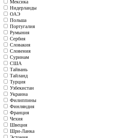
Мексика
Нидерланды
ОАЭ
Польша
Португалия
Румыния
Сербия
Словакия
Словения
Суринам
США
Тайвань
Тайланд
Турция
Узбекистан
Украина
Филиппины
Финляндия
Франция
Чехия
Швеция
Шри-Ланка
Эстония