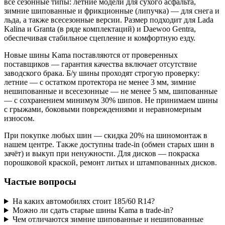
все сезонные типы: летние модели для сухого асфальта,
зимние шипованные и фрикционные (липучка) — для снега и
льда, а также всесезонные версии. Размер подходит для Lada
Kalina и Granta (в ряде комплектаций) и Daewoo Gentra,
обеспечивая стабильное сцепление и комфортную езду.
Новые шины Kama поставляются от проверенных
поставщиков — гарантия качества включает отсутствие
заводского брака. Б/у шины проходят строгую проверку:
летние — с остатком протектора не менее 3 мм, зимние
нешипованные и всесезонные — не менее 5 мм, шипованные
— с сохранением минимум 30% шипов. Не принимаем шины
с грыжами, боковыми повреждениями и неравномерным
износом.
При покупке любых шин — скидка 20% на шиномонтаж в
нашем центре. Также доступны trade-in (обмен старых шин в
зачёт) и выкуп при ненужности. Для дисков — покраска
порошковой краской, ремонт литых и штампованных дисков.
Частые вопросы
На каких автомобилях стоит 185/60 R14?
Можно ли сдать старые шины Kama в trade-in?
Чем отличаются зимние шипованные и нешипованные