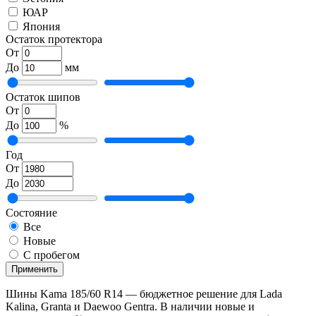
ЮАР
Япония
Остаток протектора
От
До
мм
Остаток шипов
От
До
%
Год
От
До
Состояние
Все
Новые
С пробегом
Применить
Шины Kama 185/60 R14 — бюджетное решение для Lada
Kalina, Granta и Daewoo Gentra. В наличии новые и