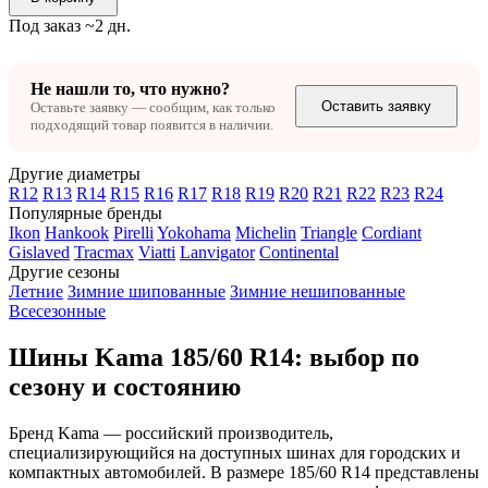
Под заказ ~2 дн.
Не нашли то, что нужно?
Оставить заявку
Оставьте заявку — сообщим, как только
подходящий товар появится в наличии.
Другие диаметры
R12
R13
R14
R15
R16
R17
R18
R19
R20
R21
R22
R23
R24
Популярные бренды
Ikon
Hankook
Pirelli
Yokohama
Michelin
Triangle
Cordiant
Gislaved
Tracmax
Viatti
Lanvigator
Continental
Другие сезоны
Летние
Зимние шипованные
Зимние нешипованные
Всесезонные
Шины Kama 185/60 R14: выбор по
сезону и состоянию
Бренд Kama — российский производитель,
специализирующийся на доступных шинах для городских и
компактных автомобилей. В размере 185/60 R14 представлены