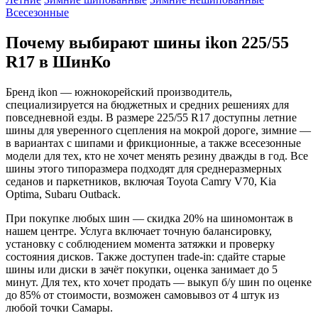
Всесезонные
Почему выбирают шины ikon 225/55
R17 в ШинКо
Бренд ikon — южнокорейский производитель,
специализируется на бюджетных и средних решениях для
повседневной езды. В размере 225/55 R17 доступны летние
шины для уверенного сцепления на мокрой дороге, зимние —
в вариантах с шипами и фрикционные, а также всесезонные
модели для тех, кто не хочет менять резину дважды в год. Все
шины этого типоразмера подходят для среднеразмерных
седанов и паркетников, включая Toyota Camry V70, Kia
Optima, Subaru Outback.
При покупке любых шин — скидка 20% на шиномонтаж в
нашем центре. Услуга включает точную балансировку,
установку с соблюдением момента затяжки и проверку
состояния дисков. Также доступен trade-in: сдайте старые
шины или диски в зачёт покупки, оценка занимает до 5
минут. Для тех, кто хочет продать — выкуп б/у шин по оценке
до 85% от стоимости, возможен самовывоз от 4 штук из
любой точки Самары.