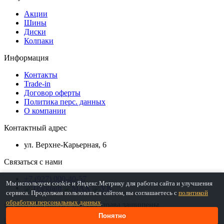
Акции
Шины
Диски
Колпаки
Информация
Контакты
Trade-in
Договор оферты
Политика перс. данных
О компании
Контактный адрес
ул. Верхне-Карьерная, 6
Связаться с нами
+7 (927) 000-40-57
Мы используем cookie и Яндекс.Метрику для работы сайта и улучшения
сервиса. Продолжая пользоваться сайтом, вы соглашаетесь с
политикой
обработки персональных данных
.
© 2026 ШинКо Всё в 1. Все права защищены.
Понятно