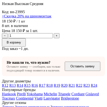
Низкая
Высокая
Средняя
Код: вн-23995
+Скидка 20% на шиномонтаж
18 150 ₽
/ 1 шт
8 шт. в наличии
Цена 18 150 ₽ за 1 шт.
−
+
В корзину
Под заказ ~1 дн.
Не нашли то, что нужно?
Оставить заявку
Оставьте заявку — сообщим, как только
подходящий товар появится в наличии.
Другие диаметры
R12
R13
R14
R15
R16
R17
R18
R19
R20
R21
R22
R23
R24
Популярные бренды
Hankook
Pirelli
Yokohama
Michelin
Triangle
Cordiant
Gislaved
Tracmax
Continental
Viatti
Lanvigator
Bridgestone
Другие сезоны
Летние
Зимние шипованные
Зимние нешипованные