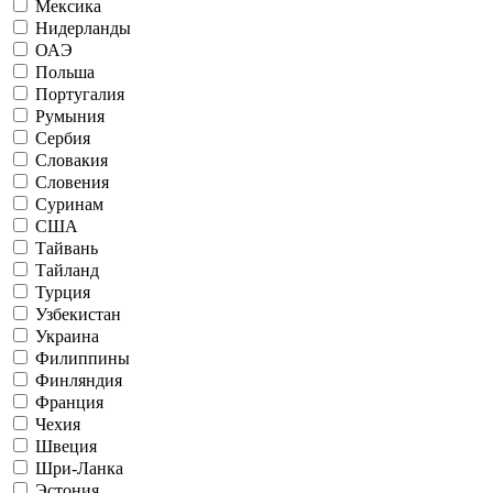
Мексика
Нидерланды
ОАЭ
Польша
Португалия
Румыния
Сербия
Словакия
Словения
Суринам
США
Тайвань
Тайланд
Турция
Узбекистан
Украина
Филиппины
Финляндия
Франция
Чехия
Швеция
Шри-Ланка
Эстония