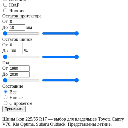
ЮАР
Япония
Остаток протектора
От
До
мм
Остаток шипов
От
До
%
Год
От
До
Состояние
Все
Новые
С пробегом
Применить
Шины ikon 225/55 R17 — выбор для владельцев Toyota Camry
V70, Kia Optima, Subaru Outback. Представлены летние,