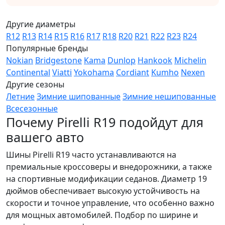
Другие диаметры
R12
R13
R14
R15
R16
R17
R18
R20
R21
R22
R23
R24
Популярные бренды
Nokian
Bridgestone
Kama
Dunlop
Hankook
Michelin
Continental
Viatti
Yokohama
Cordiant
Kumho
Nexen
Другие сезоны
Летние
Зимние шипованные
Зимние нешипованные
Всесезонные
Почему Pirelli R19 подойдут для
вашего авто
Шины Pirelli R19 часто устанавливаются на
премиальные кроссоверы и внедорожники, а также
на спортивные модификации седанов. Диаметр 19
дюймов обеспечивает высокую устойчивость на
скорости и точное управление, что особенно важно
для мощных автомобилей. Подбор по ширине и