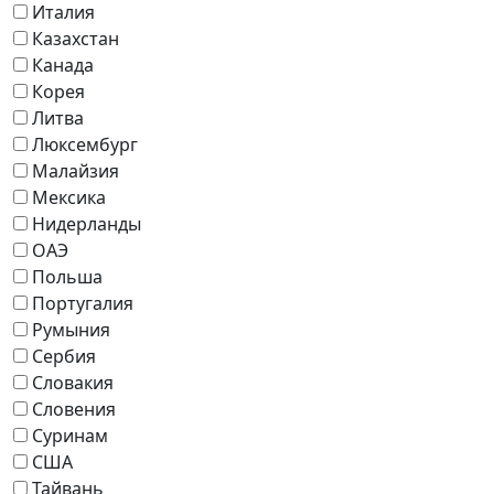
Италия
Казахстан
Канада
Корея
Литва
Люксембург
Малайзия
Мексика
Нидерланды
ОАЭ
Польша
Португалия
Румыния
Сербия
Словакия
Словения
Суринам
США
Тайвань