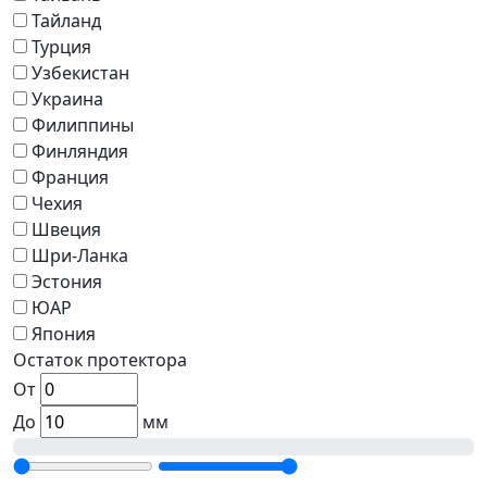
Тайланд
Турция
Узбекистан
Украина
Филиппины
Финляндия
Франция
Чехия
Швеция
Шри-Ланка
Эстония
ЮАР
Япония
Остаток протектора
От
До
мм