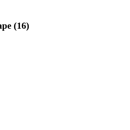
аре
(16)