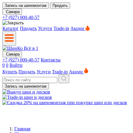
Запись на шиномонтаж
Продать
Самара
+7 (927) 000-40-57
Каталог
Продать
Услуги
Trade-in
Акции
Самара
+7 (927) 000-40-57
Контакты
0
0
Войти
Купить
Продать
Услуги
Trade-in
Акции
Запись на шиномонтаж
Главная