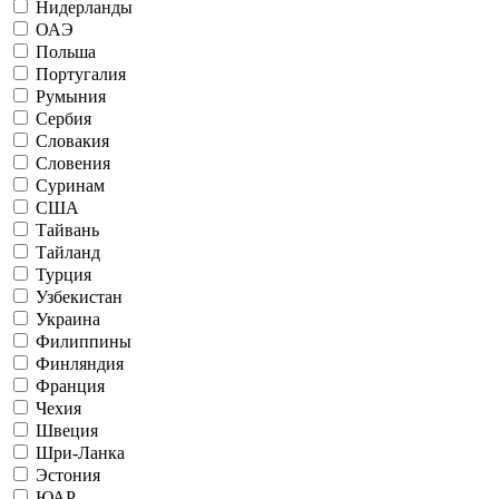
Нидерланды
ОАЭ
Польша
Португалия
Румыния
Сербия
Словакия
Словения
Суринам
США
Тайвань
Тайланд
Турция
Узбекистан
Украина
Филиппины
Финляндия
Франция
Чехия
Швеция
Шри-Ланка
Эстония
ЮАР