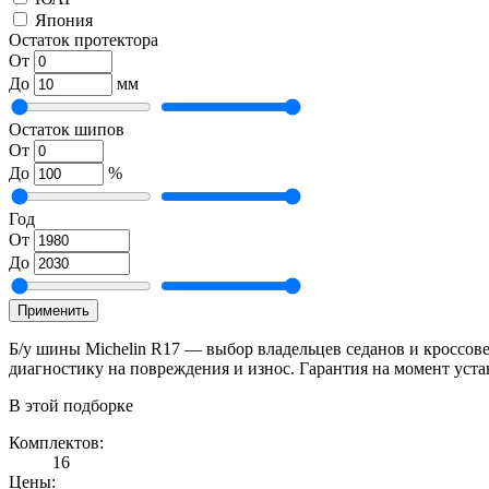
Япония
Остаток протектора
От
До
мм
Остаток шипов
От
До
%
Год
От
До
Применить
Б/у шины Michelin R17 — выбор владельцев седанов и кроссове
диагностику на повреждения и износ. Гарантия на момент уст
В этой подборке
Комплектов:
16
Цены: