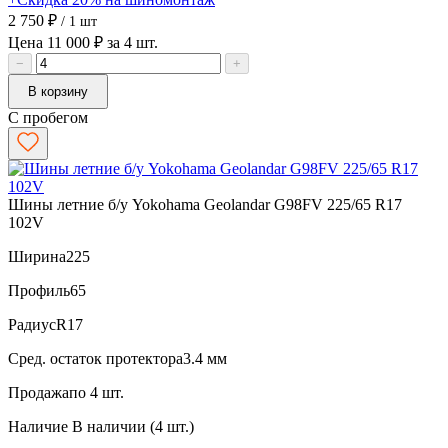
2 750 ₽
/ 1 шт
Цена 11 000 ₽ за 4 шт.
−
+
В корзину
С пробегом
Шины летние б/у Yokohama Geolandar G98FV 225/65 R17
102V
Ширина
225
Профиль
65
Радиус
R17
Сред. остаток протектора
3.4 мм
Продажа
по 4 шт.
Наличие
В наличии (4 шт.)