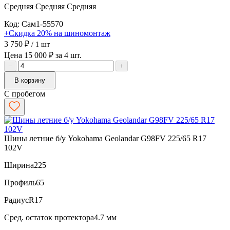
Средняя
Средняя
Средняя
Код: Сам1-55570
+Скидка 20% на шиномонтаж
3 750 ₽
/ 1 шт
Цена 15 000 ₽ за 4 шт.
−
+
В корзину
С пробегом
Шины летние б/у Yokohama Geolandar G98FV 225/65 R17
102V
Ширина
225
Профиль
65
Радиус
R17
Сред. остаток протектора
4.7 мм