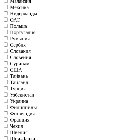
Малайзия
Мексика
Нидерланды
ОАЭ
Польша
Португалия
Румыния
Сербия
Словакия
Словения
Суринам
США
Тайвань
Тайланд
Турция
Узбекистан
Украина
Филиппины
Финляндия
Франция
Чехия
Швеция
Шри-Ланка