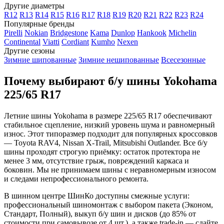
Другие диаметры
R12
R13
R14
R15
R16
R17
R18
R19
R20
R21
R22
R23
R24
Популярные бренды
Pirelli
Nokian
Bridgestone
Kama
Dunlop
Hankook
Michelin
Continental
Viatti
Cordiant
Kumho
Nexen
Другие сезоны
Зимние шипованные
Зимние нешипованные
Всесезонные
Почему выбирают б/у шины Yokohama
225/65 R17
Летние шины Yokohama в размере 225/65 R17 обеспечивают
стабильное сцепление, низкий уровень шума и равномерный
износ. Этот типоразмер подходит для популярных кроссовков
— Toyota RAV4, Nissan X-Trail, Mitsubishi Outlander. Все б/у
шины проходят строгую приёмку: остаток протектора не
менее 3 мм, отсутствие грыж, повреждений каркаса и
боковин. Мы не принимаем шины с неравномерным износом
и следами непрофессионального ремонта.
В шинном центре ШинКо доступны смежные услуги:
профессиональный шиномонтаж с выбором пакета (Эконом,
Стандарт, Полный), выкуп б/у шин и дисков (до 85% от
стоимости при самовывозе от 4 шт.), а также trade-in — сдайте