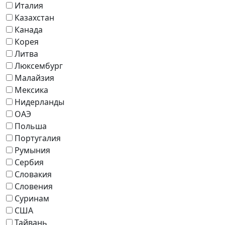
Италия
Казахстан
Канада
Корея
Литва
Люксембург
Малайзия
Мексика
Нидерланды
ОАЭ
Польша
Португалия
Румыния
Сербия
Словакия
Словения
Суринам
США
Тайвань