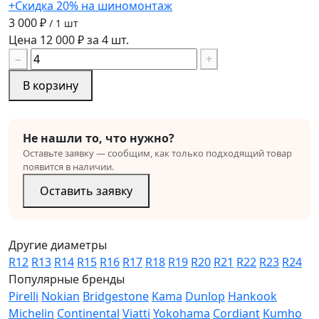
+Скидка 20% на шиномонтаж
3 000 ₽
/ 1 шт
Цена 12 000 ₽ за 4 шт.
−
+
В корзину
Не нашли то, что нужно?
Оставьте заявку — сообщим, как только подходящий товар
появится в наличии.
Оставить заявку
Другие диаметры
R12
R13
R14
R15
R16
R17
R18
R19
R20
R21
R22
R23
R24
Популярные бренды
Pirelli
Nokian
Bridgestone
Kama
Dunlop
Hankook
Michelin
Continental
Viatti
Yokohama
Cordiant
Kumho