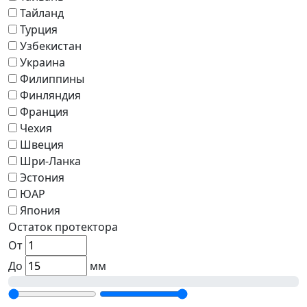
Тайланд
Турция
Узбекистан
Украина
Филиппины
Финляндия
Франция
Чехия
Швеция
Шри-Ланка
Эстония
ЮАР
Япония
Остаток протектора
От
До
мм