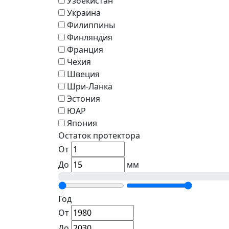
Узбекистан
Украина
Филиппины
Финляндия
Франция
Чехия
Швеция
Шри-Ланка
Эстония
ЮАР
Япония
Остаток протектора
От
До
мм
Год
От
До