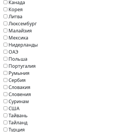
Канада
Корея
Литва
Люксембург
Малайзия
Мексика
Нидерланды
ОАЭ
Польша
Португалия
Румыния
Сербия
Словакия
Словения
Суринам
США
Тайвань
Тайланд
Турция