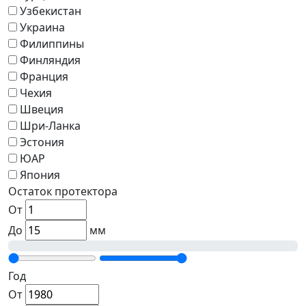
Узбекистан
Украина
Филиппины
Финляндия
Франция
Чехия
Швеция
Шри-Ланка
Эстония
ЮАР
Япония
Остаток протектора
От
До
мм
Год
От