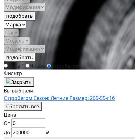
подобрать
подобрать
Всё в 1
Новые
С пробегом
Фильтр
Вы выбрали:
С пробегом
Сезон: Летние
Размер: 205-55-r16
Сбросить всё
Цена
От
До
₽