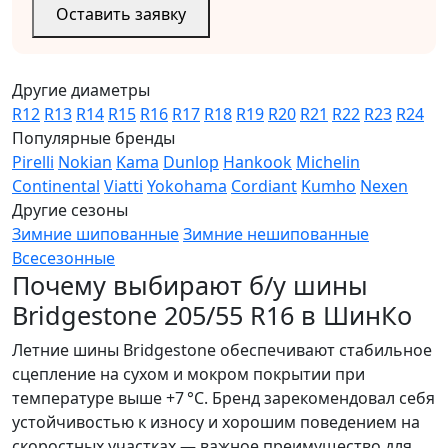
Оставить заявку
Другие диаметры
R12
R13
R14
R15
R16
R17
R18
R19
R20
R21
R22
R23
R24
Популярные бренды
Pirelli
Nokian
Kama
Dunlop
Hankook
Michelin
Continental
Viatti
Yokohama
Cordiant
Kumho
Nexen
Другие сезоны
Зимние шипованные
Зимние нешипованные
Всесезонные
Почему выбирают б/у шины
Bridgestone 205/55 R16 в ШинКо
Летние шины Bridgestone обеспечивают стабильное
сцепление на сухом и мокром покрытии при
температуре выше +7 °C. Бренд зарекомендовал себя
устойчивостью к износу и хорошим поведением на
скоростных участках — важное преимущество для