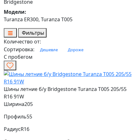
Bridgestone
Модели:
Turanza ER300, Turanza T005
Фильтры
Количество от:
Сортировка:
Дешевле
Дороже
С пробегом
Шины летние б/у Bridgestone Turanza T005 205/55
R16 91W
Ширина
205
Профиль
55
Радиус
R16