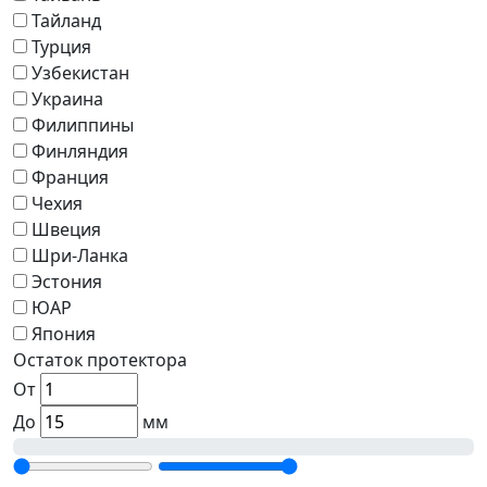
Тайланд
Турция
Узбекистан
Украина
Филиппины
Финляндия
Франция
Чехия
Швеция
Шри-Ланка
Эстония
ЮАР
Япония
Остаток протектора
От
До
мм