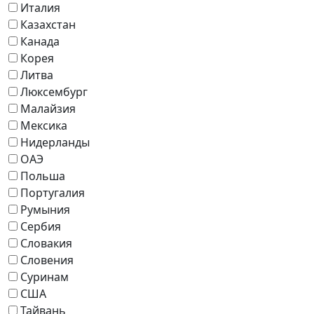
Италия
Казахстан
Канада
Корея
Литва
Люксембург
Малайзия
Мексика
Нидерланды
ОАЭ
Польша
Португалия
Румыния
Сербия
Словакия
Словения
Суринам
США
Тайвань