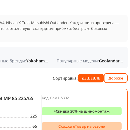
4, Nissan X-Trail, Mitsubishi Outlander. Каждая шина проверена —
 что соответствуют стандартам приёмки: без грыж, боковых
ные бренды:
Yokohama, Michelin, Nokian
Популярные модели:
Geolandar G98FV, DynaPro HP RA23, Latitude Tour HP
Сортировка:
ДЕШЕВЛЕ
Дороже
4 MP 85 225/65
Код: Сам1-5302
+Скидка 20% на шиномонтаж
225
65
Скидка «Товар на сезон»