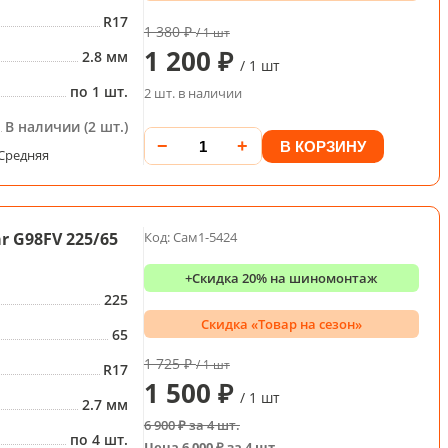
R17
1 380 ₽
/ 1 шт
1 200 ₽
2.8 мм
/ 1 шт
по 1 шт.
2 шт. в наличии
В наличии (2 шт.)
−
+
В КОРЗИНУ
Средняя
 G98FV 225/65
Код: Сам1-5424
+Скидка 20% на шиномонтаж
225
Скидка «Товар на сезон»
65
1 725 ₽
/ 1 шт
R17
1 500 ₽
/ 1 шт
2.7 мм
6 900 ₽ за 4 шт.
по 4 шт.
Цена 6 000 ₽ за 4 шт.