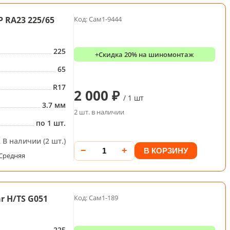
 RA23 225/65
Код: Сам1-9444
225
+Скидка 20% на шиномонтаж
65
R17
2 000 ₽
/ 1 шт
3.7 мм
2 шт. в наличии
по 1 шт.
В наличии (2 шт.)
−
+
В КОРЗИНУ
Средняя
 H/TS G051
Код: Сам1-189
225