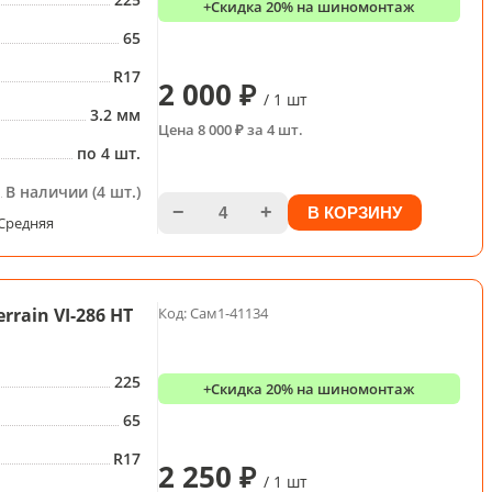
+Скидка 20% на шиномонтаж
65
R17
2 000 ₽
/ 1 шт
3.2 мм
Цена 8 000 ₽ за 4 шт.
по 4 шт.
В наличии (4 шт.)
−
+
В КОРЗИНУ
Средняя
rrain VI-286 HT
Код: Сам1-41134
225
+Скидка 20% на шиномонтаж
65
R17
2 250 ₽
/ 1 шт