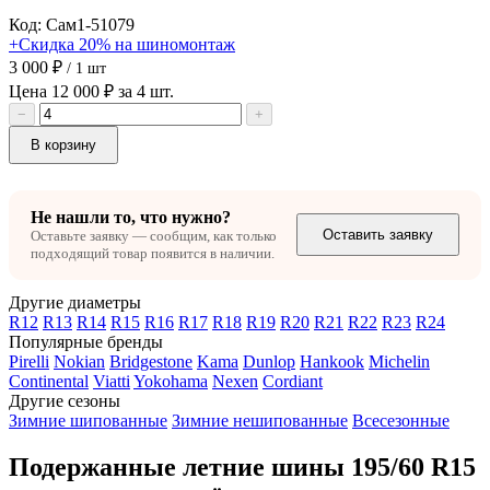
Код: Сам1-51079
+Скидка 20% на шиномонтаж
3 000 ₽
/ 1 шт
Цена 12 000 ₽ за 4 шт.
−
+
В корзину
Не нашли то, что нужно?
Оставить заявку
Оставьте заявку — сообщим, как только
подходящий товар появится в наличии.
Другие диаметры
R12
R13
R14
R15
R16
R17
R18
R19
R20
R21
R22
R23
R24
Популярные бренды
Pirelli
Nokian
Bridgestone
Kama
Dunlop
Hankook
Michelin
Continental
Viatti
Yokohama
Nexen
Cordiant
Другие сезоны
Зимние шипованные
Зимние нешипованные
Всесезонные
Подержанные летние шины 195/60 R15