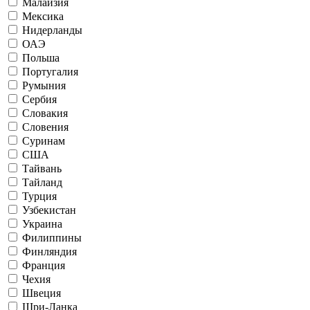
Малайзия
Мексика
Нидерланды
ОАЭ
Польша
Португалия
Румыния
Сербия
Словакия
Словения
Суринам
США
Тайвань
Тайланд
Турция
Узбекистан
Украина
Филиппины
Финляндия
Франция
Чехия
Швеция
Шри-Ланка