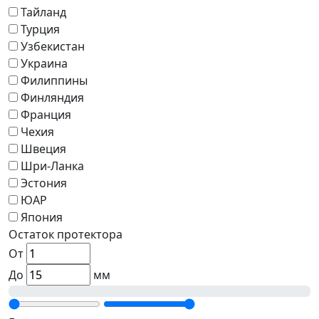
Тайланд
Турция
Узбекистан
Украина
Филиппины
Финляндия
Франция
Чехия
Швеция
Шри-Ланка
Эстония
ЮАР
Япония
Остаток протектора
От
До
мм