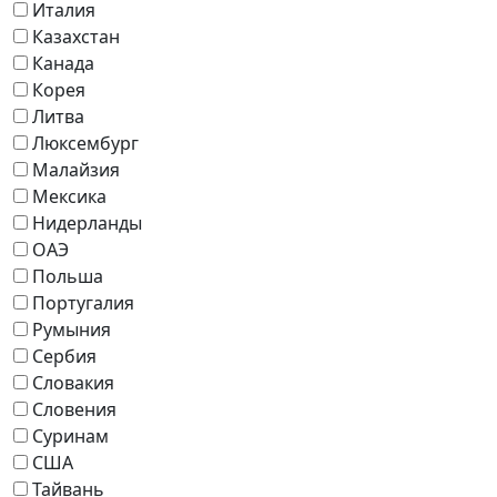
Италия
Казахстан
Канада
Корея
Литва
Люксембург
Малайзия
Мексика
Нидерланды
ОАЭ
Польша
Португалия
Румыния
Сербия
Словакия
Словения
Суринам
США
Тайвань