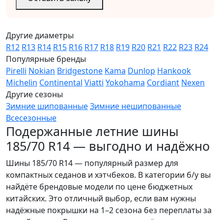
Другие диаметры
R12
R13
R14
R15
R16
R17
R18
R19
R20
R21
R22
R23
R24
Популярные бренды
Pirelli
Nokian
Bridgestone
Kama
Dunlop
Hankook
Michelin
Continental
Viatti
Yokohama
Cordiant
Nexen
Другие сезоны
Зимние шипованные
Зимние нешипованные
Всесезонные
Подержанные летние шины
185/70 R14 — выгодно и надёжно
Шины 185/70 R14 — популярный размер для
компактных седанов и хэтчбеков. В категории б/у вы
найдёте брендовые модели по цене бюджетных
китайских. Это отличный выбор, если вам нужны
надёжные покрышки на 1–2 сезона без переплаты за