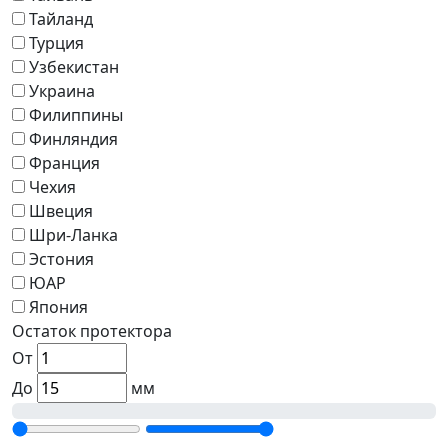
Тайланд
Турция
Узбекистан
Украина
Филиппины
Финляндия
Франция
Чехия
Швеция
Шри-Ланка
Эстония
ЮАР
Япония
Остаток протектора
От
До
мм