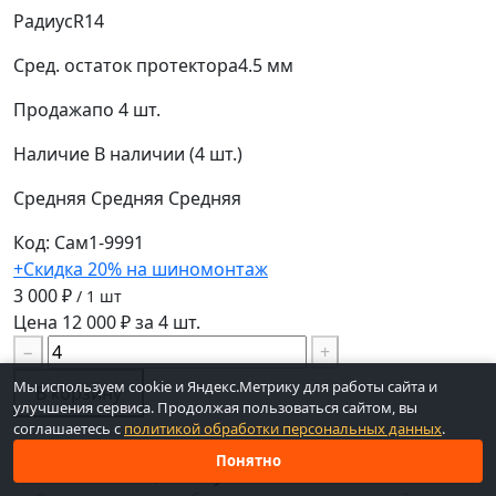
Радиус
R14
Сред. остаток протектора
4.5 мм
Продажа
по 4 шт.
Наличие
В наличии (4 шт.)
Средняя
Средняя
Средняя
Код: Сам1-9991
+Скидка 20% на шиномонтаж
3 000 ₽
/ 1 шт
Цена 12 000 ₽ за 4 шт.
−
+
Мы используем cookie и Яндекс.Метрику для работы сайта и
В корзину
улучшения сервиса. Продолжая пользоваться сайтом, вы
соглашаетесь с
политикой обработки персональных данных
.
Понятно
Не нашли то, что нужно?