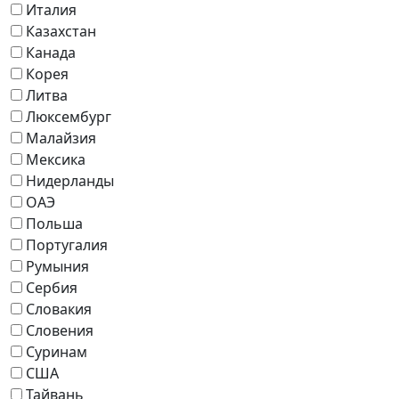
Италия
Казахстан
Канада
Корея
Литва
Люксембург
Малайзия
Мексика
Нидерланды
ОАЭ
Польша
Португалия
Румыния
Сербия
Словакия
Словения
Суринам
США
Тайвань