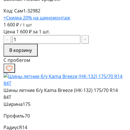
Код: Сам1-32982
+Скидка 20% на шиномонтаж
1 600 ₽
/ 1 шт
Цена 1 600 ₽ за 1 шт.
−
+
В корзину
С пробегом
Шины летние б/у Kama Breeze (НК-132) 175/70 R14
84T
Ширина
175
Профиль
70
Радиус
R14