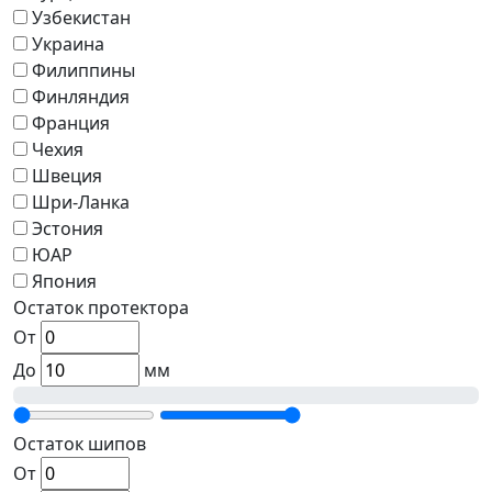
Узбекистан
Украина
Филиппины
Финляндия
Франция
Чехия
Швеция
Шри-Ланка
Эстония
ЮАР
Япония
Остаток протектора
От
До
мм
Остаток шипов
От