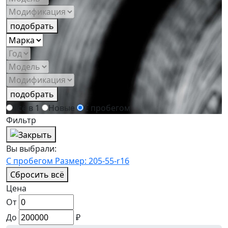
подобрать
подобрать
Всё в 1
Новые
С пробегом
Фильтр
Вы выбрали:
С пробегом
Размер: 205-55-r16
Сбросить всё
Цена
От
До
₽