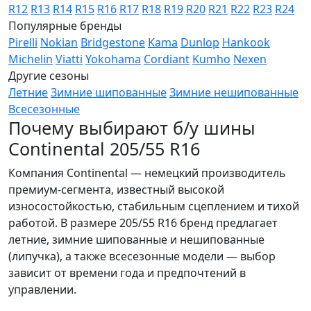
R12
R13
R14
R15
R16
R17
R18
R19
R20
R21
R22
R23
R24
Популярные бренды
Pirelli
Nokian
Bridgestone
Kama
Dunlop
Hankook
Michelin
Viatti
Yokohama
Cordiant
Kumho
Nexen
Другие сезоны
Летние
Зимние шипованные
Зимние нешипованные
Всесезонные
Почему выбирают б/у шины
Continental 205/55 R16
Компания Continental — немецкий производитель
премиум-сегмента, известный высокой
износостойкостью, стабильным сцеплением и тихой
работой. В размере 205/55 R16 бренд предлагает
летние, зимние шипованные и нешипованные
(липучка), а также всесезонные модели — выбор
зависит от времени года и предпочтений в
управлении.