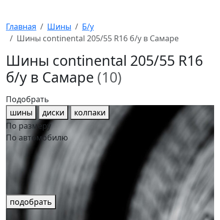
Главная
Шины
Б/у
Шины continental 205/55 R16 б/у в Самаре
Шины continental 205/55 R16
б/у в Самаре
(10)
Подобрать
шины
диски
колпаки
По размеру
По автомобилю
подобрать