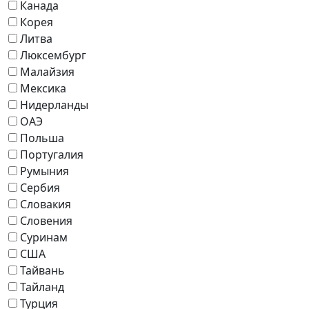
Канада
Корея
Литва
Люксембург
Малайзия
Мексика
Нидерланды
ОАЭ
Польша
Португалия
Румыния
Сербия
Словакия
Словения
Суринам
США
Тайвань
Тайланд
Турция