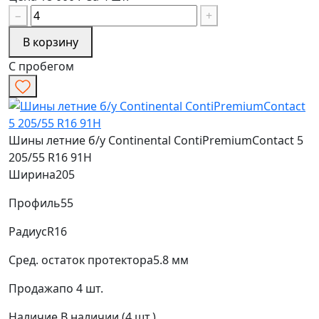
−
+
В корзину
С пробегом
Шины летние б/у Continental ContiPremiumContact 5
205/55 R16 91H
Ширина
205
Профиль
55
Радиус
R16
Сред. остаток протектора
5.8 мм
Продажа
по 4 шт.
Наличие
В наличии (4 шт.)