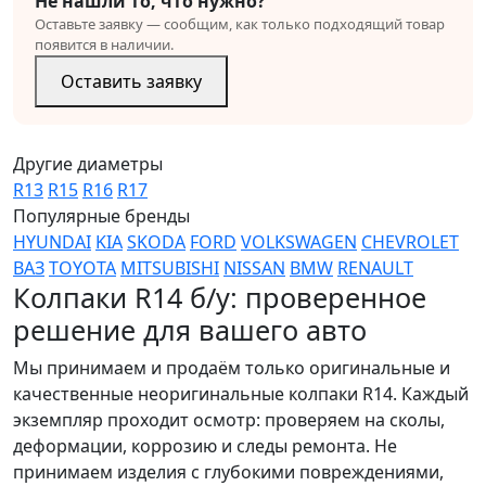
Не нашли то, что нужно?
Оставьте заявку — сообщим, как только подходящий товар
появится в наличии.
Оставить заявку
Другие диаметры
R13
R15
R16
R17
Популярные бренды
HYUNDAI
KIA
SKODA
FORD
VOLKSWAGEN
CHEVROLET
ВАЗ
TOYOTA
MITSUBISHI
NISSAN
BMW
RENAULT
Колпаки R14 б/у: проверенное
решение для вашего авто
Мы принимаем и продаём только оригинальные и
качественные неоригинальные колпаки R14. Каждый
экземпляр проходит осмотр: проверяем на сколы,
деформации, коррозию и следы ремонта. Не
принимаем изделия с глубокими повреждениями,