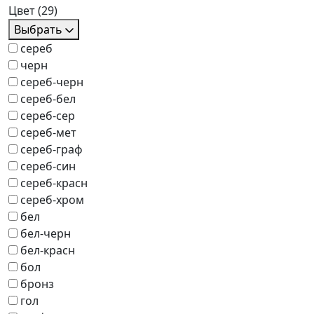
Цвет
(29)
Выбрать
сереб
черн
сереб-черн
сереб-бел
сереб-сер
сереб-мет
сереб-граф
сереб-син
сереб-красн
сереб-хром
бел
бел-черн
бел-красн
бол
бронз
гол