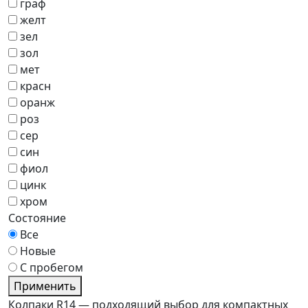
граф
желт
зел
зол
мет
красн
оранж
роз
сер
син
фиол
цинк
хром
Состояние
Все
Новые
С пробегом
Применить
Колпаки R14 — подходящий выбор для компактных