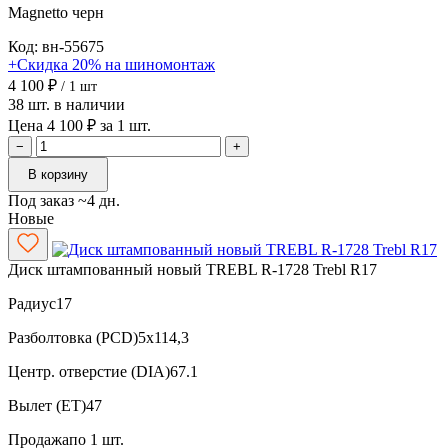
Magnetto
черн
Код: вн-55675
+Скидка 20% на шиномонтаж
4 100 ₽
/ 1 шт
38 шт. в наличии
Цена 4 100 ₽ за 1 шт.
−
+
В корзину
Под заказ ~4 дн.
Новые
Диск штампованный новый TREBL R-1728 Trebl R17
Радиус
17
Разболтовка (PCD)
5x114,3
Центр. отверстие (DIA)
67.1
Вылет (ET)
47
Продажа
по 1 шт.