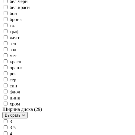
бел-черн
бел-красн
бол
бронз
гол
граф
желт
зел
зол
мет
красн
оранж
роз
сер
син
фиол
цинк
хром
Ширина диска
(29)
Выбрать
3
3.5
4