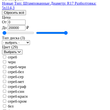
Новые
Тип: Штампованные
Диаметр: R17
Разболтовка:
5x114,3
Сбросить всё
Цена
От
До
₽
Тип диска
(3)
Цвет
(29)
Выбрать
сереб
черн
сереб-черн
сереб-бел
сереб-сер
сереб-мет
сереб-граф
сереб-син
сереб-красн
сереб-хром
бел