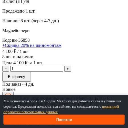
Вылет (ET)
49
Продажа
по 1 шт.
Наличие
8 шт. (через 4-7 дн.)
Magnetto
черн
Код: вн-36858
+Скидка 20% на шиномонтаж
4 100 ₽
/ 1 шт
8 шт. в наличии
Цена 4 100 ₽ за 1 шт.
−
+
В корзину
Под заказ ~4 дн.
Новые
Мы используем cookie и Яндекс.Метрику для работы сайта и улучшения
Диск штампованный новый Magnetto 17003 R17
сервиса. Продолжая пользоваться сайтом, вы соглашаетесь с
политикой
обработки персональных данных
.
Радиус
17
Понятно
Разболтовка (PCD)
5x114,3