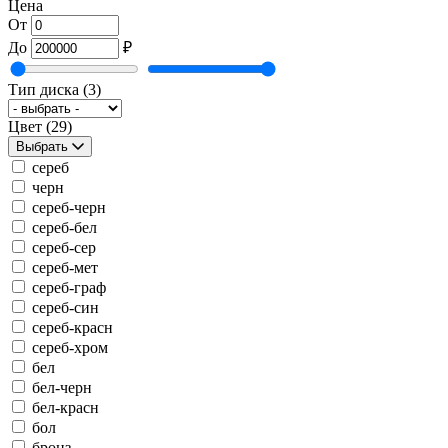
Цена
От
До
₽
Тип диска
(3)
Цвет
(29)
Выбрать
сереб
черн
сереб-черн
сереб-бел
сереб-сер
сереб-мет
сереб-граф
сереб-син
сереб-красн
сереб-хром
бел
бел-черн
бел-красн
бол
бронз