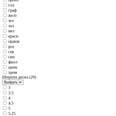
гол
граф
желт
зел
зол
мет
красн
оранж
роз
сер
син
фиол
цинк
хром
Ширина диска
(29)
Выбрать
3
3.5
4
4.5
5
5.25