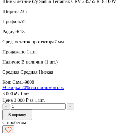
Шины летние б/у Sailun Terramax CRV 235/55 R18 100V
Ширина
235
Профиль
55
Радиус
R18
Сред. остаток протектора
7 мм
Продажа
по 1 шт.
Наличие
В наличии (1 шт.)
Средняя
Средняя
Низкая
Код: Сам1-9808
+Скидка 20% на шиномонтаж
3 000 ₽
/ 1 шт
Цена 3 000 ₽ за 1 шт.
−
+
В корзину
С пробегом