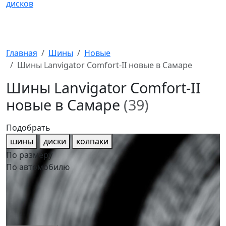
Главная
Шины
Новые
Шины Lanvigator Comfort-II новые в Самаре
Шины Lanvigator Comfort-II
новые в Самаре
(39)
Подобрать
шины
диски
колпаки
По размеру
По автомобилю