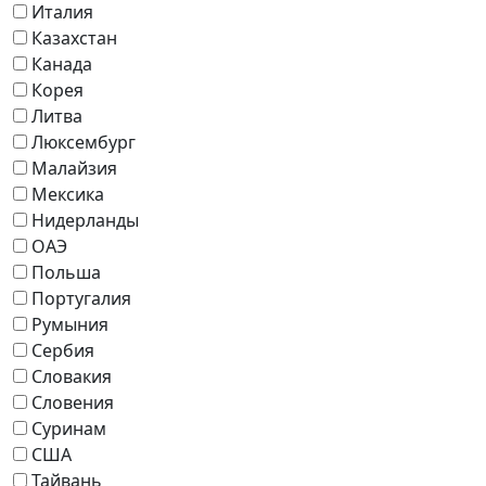
Италия
Казахстан
Канада
Корея
Литва
Люксембург
Малайзия
Мексика
Нидерланды
ОАЭ
Польша
Португалия
Румыния
Сербия
Словакия
Словения
Суринам
США
Тайвань