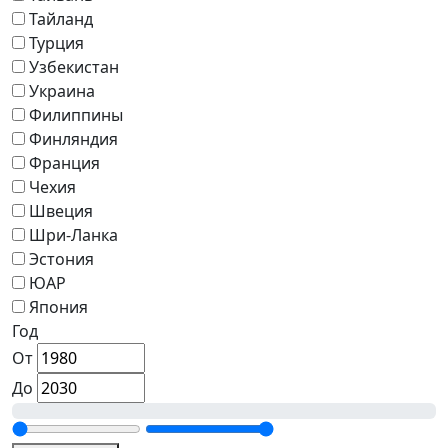
Тайланд
Турция
Узбекистан
Украина
Филиппины
Финляндия
Франция
Чехия
Швеция
Шри-Ланка
Эстония
ЮАР
Япония
Год
От
До