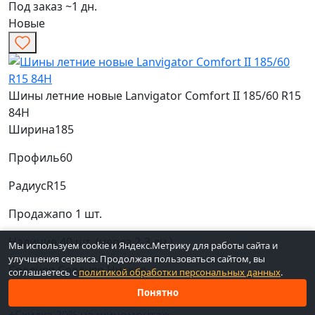
Под заказ ~1 дн.
Новые
Шины летние новые Lanvigator Comfort II 185/60 R15
84H
Ширина
185
Профиль
60
Радиус
R15
Продажа
по 1 шт.
Наличие
40 шт. (через 2-3 дн.)
Мы используем cookie и Яндекс.Метрику для работы сайта и
улучшения сервиса. Продолжая пользоваться сайтом, вы
Средняя
Средняя
Низкая
соглашаетесь с
политикой обработки персональных данных
.
Понятно
Код: вн-20074