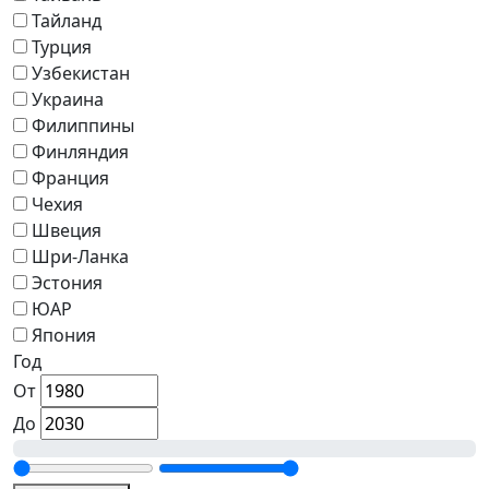
Тайланд
Турция
Узбекистан
Украина
Филиппины
Финляндия
Франция
Чехия
Швеция
Шри-Ланка
Эстония
ЮАР
Япония
Год
От
До