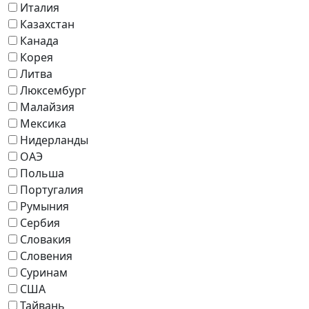
Италия
Казахстан
Канада
Корея
Литва
Люксембург
Малайзия
Мексика
Нидерланды
ОАЭ
Польша
Португалия
Румыния
Сербия
Словакия
Словения
Суринам
США
Тайвань