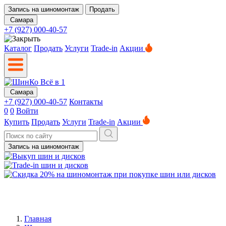
Запись на шиномонтаж
Продать
Самара
+7 (927) 000-40-57
Каталог
Продать
Услуги
Trade-in
Акции
Самара
+7 (927) 000-40-57
Контакты
0
0
Войти
Купить
Продать
Услуги
Trade-in
Акции
Запись на шиномонтаж
Главная