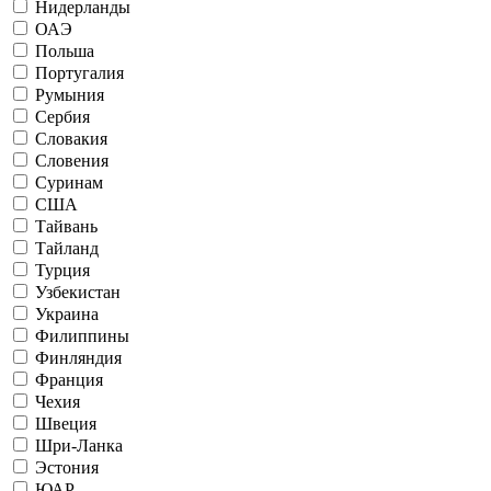
Нидерланды
ОАЭ
Польша
Португалия
Румыния
Сербия
Словакия
Словения
Суринам
США
Тайвань
Тайланд
Турция
Узбекистан
Украина
Филиппины
Финляндия
Франция
Чехия
Швеция
Шри-Ланка
Эстония
ЮАР