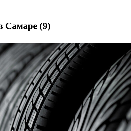
 в Самаре
(9)