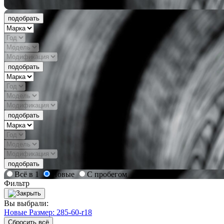
подобрать
подобрать
подобрать
подобрать
Всё в 1
Новые
С пробегом
Фильтр
Вы выбрали:
Новые
Размер: 285-60-r18
Сбросить всё