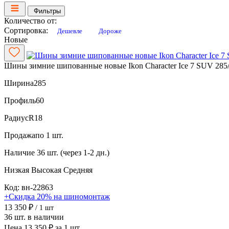
Фильтры
Количество от:
Сортировка:
Дешевле
Дороже
Новые
Шины зимние шипованные новые Ikon Character Ice 7 SUV 285
Ширина
285
Профиль
60
Радиус
R18
Продажа
по 1 шт.
Наличие
36 шт. (через 1-2 дн.)
Низкая
Высокая
Средняя
Код: вн-22863
+Скидка 20% на шиномонтаж
13 350 ₽
/ 1 шт
36 шт. в наличии
Цена 13 350 ₽ за 1 шт.