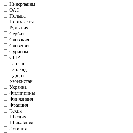
Нидерланды
ОАЭ
Польша
Португалия
Румыния
Сербия
Словакия
Словения
Суринам
США
Тайвань
Тайланд
Турция
Узбекистан
Украина
Филиппины
Финляндия
Франция
Чехия
Швеция
Шри-Ланка
Эстония