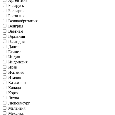
Аргентина
Беларусь
Болгария
Бразилия
Великобритания
Венгрия
Вьетнам
Германия
Голандия
Дания
Египет
Индия
Индонезия
Иран
Испания
Италия
Казахстан
Канада
Корея
Литва
Люксембург
Малайзия
Мексика