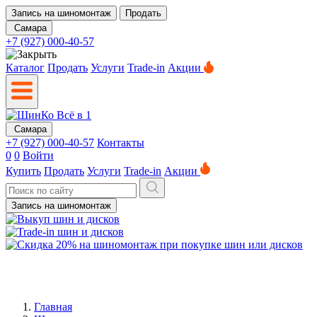
Запись на шиномонтаж
Продать
Самара
+7 (927) 000-40-57
Каталог
Продать
Услуги
Trade-in
Акции
Самара
+7 (927) 000-40-57
Контакты
0
0
Войти
Купить
Продать
Услуги
Trade-in
Акции
Запись на шиномонтаж
Главная