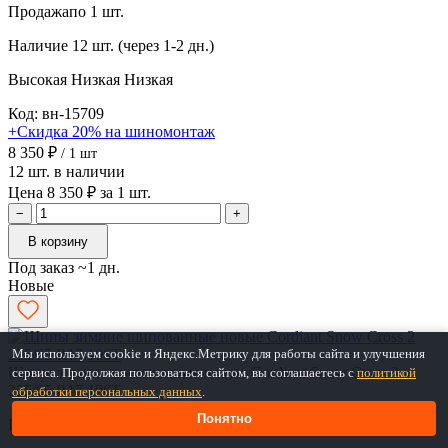
Продажа
по 1 шт.
Наличие
12 шт. (через 1-2 дн.)
Высокая
Низкая
Низкая
Код: вн-15709
+Скидка 20% на шиномонтаж
8 350 ₽
/ 1 шт
12 шт. в наличии
Цена 8 350 ₽ за 1 шт.
−
+
В корзину
Под заказ ~1 дн.
Новые
Мы используем cookie и Яндекс.Метрику для работы сайта и улучшения
Шины зимние шипованные новые Cordiant Snow Cross 2
сервиса. Продолжая пользоваться сайтом, вы соглашаетесь с
политикой
225/65 R17 106T
обработки персональных данных
.
Понятно
Ширина
225