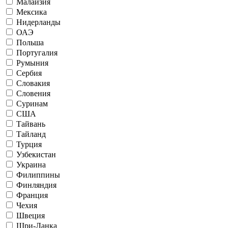
Малайзия
Мексика
Нидерланды
ОАЭ
Польша
Португалия
Румыния
Сербия
Словакия
Словения
Суринам
США
Тайвань
Тайланд
Турция
Узбекистан
Украина
Филиппины
Финляндия
Франция
Чехия
Швеция
Шри-Ланка