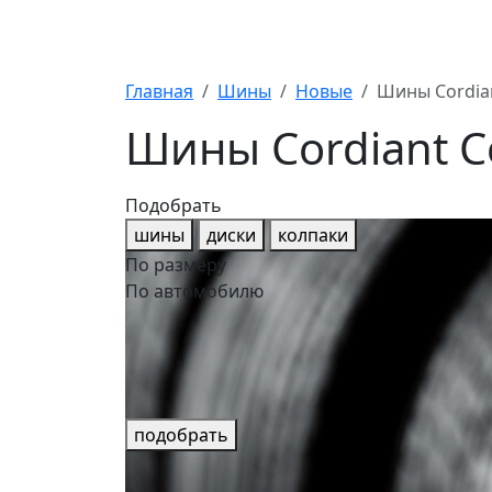
Главная
Шины
Новые
Шины Cordian
Шины Cordiant C
Подобрать
шины
диски
колпаки
По размеру
По автомобилю
подобрать