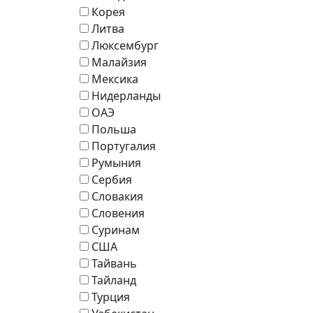
Корея
Литва
Люксембург
Малайзия
Мексика
Нидерланды
ОАЭ
Польша
Португалия
Румыния
Сербия
Словакия
Словения
Суринам
США
Тайвань
Тайланд
Турция