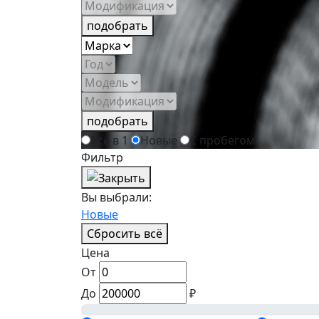
подобрать
подобрать
Всё в 1
Новые
С пробегом
Фильтр
Вы выбрали:
Новые
Сбросить всё
Цена
От
До
₽