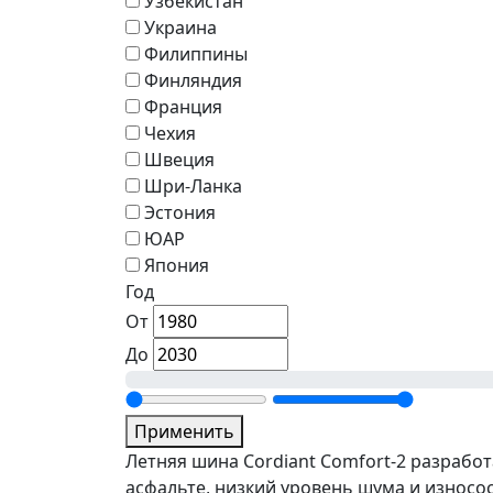
Узбекистан
Украина
Филиппины
Финляндия
Франция
Чехия
Швеция
Шри-Ланка
Эстония
ЮАР
Япония
Год
От
До
Применить
Летняя шина Cordiant Comfort-2 разрабо
асфальте, низкий уровень шума и износо