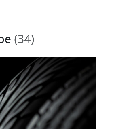
аре
(34)