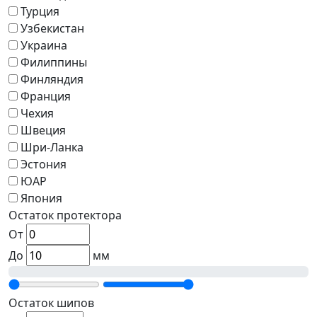
Турция
Узбекистан
Украина
Филиппины
Финляндия
Франция
Чехия
Швеция
Шри-Ланка
Эстония
ЮАР
Япония
Остаток протектора
От
До
мм
Остаток шипов