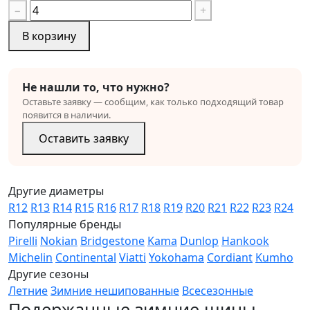
−
+
В корзину
Не нашли то, что нужно?
Оставьте заявку — сообщим, как только подходящий товар
появится в наличии.
Оставить заявку
Другие диаметры
R12
R13
R14
R15
R16
R17
R18
R19
R20
R21
R22
R23
R24
Популярные бренды
Pirelli
Nokian
Bridgestone
Kama
Dunlop
Hankook
Michelin
Continental
Viatti
Yokohama
Cordiant
Kumho
Другие сезоны
Летние
Зимние нешипованные
Всесезонные
Подержанные зимние шины