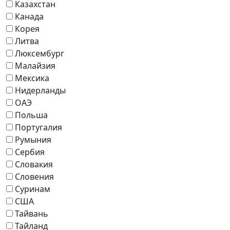
Казахстан
Канада
Корея
Литва
Люксембург
Малайзия
Мексика
Нидерланды
ОАЭ
Польша
Португалия
Румыния
Сербия
Словакия
Словения
Суринам
США
Тайвань
Тайланд