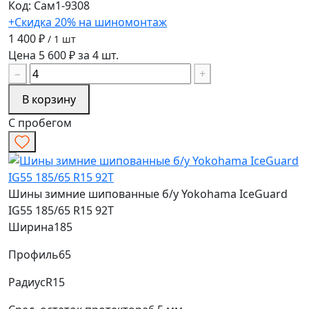
Код: Сам1-9308
+Скидка 20% на шиномонтаж
1 400 ₽
/ 1 шт
Цена 5 600 ₽ за 4 шт.
−
+
В корзину
С пробегом
Шины зимние шипованные б/у Yokohama IceGuard
IG55 185/65 R15 92T
Ширина
185
Профиль
65
Радиус
R15