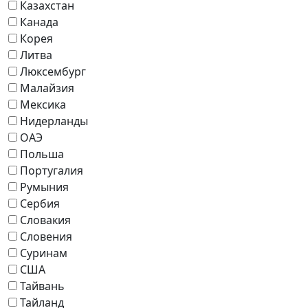
Казахстан
Канада
Корея
Литва
Люксембург
Малайзия
Мексика
Нидерланды
ОАЭ
Польша
Португалия
Румыния
Сербия
Словакия
Словения
Суринам
США
Тайвань
Тайланд