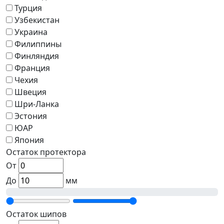
Турция
Узбекистан
Украина
Филиппины
Финляндия
Франция
Чехия
Швеция
Шри-Ланка
Эстония
ЮАР
Япония
Остаток протектора
От
До
мм
Остаток шипов