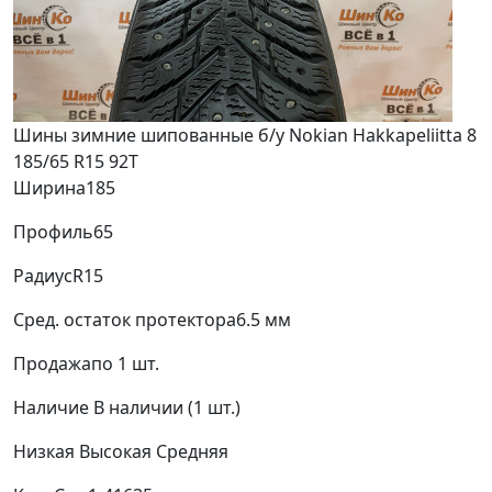
Шины зимние шипованные б/у Nokian Hakkapeliitta 8
185/65 R15 92T
Ширина
185
Профиль
65
Радиус
R15
Сред. остаток протектора
6.5 мм
Продажа
по 1 шт.
Наличие
В наличии (1 шт.)
Низкая
Высокая
Средняя