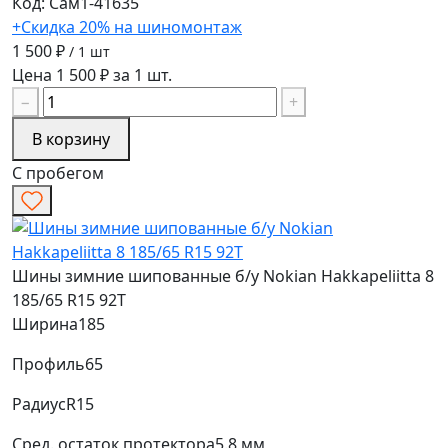
Код: Сам1-41635
+Скидка 20% на шиномонтаж
1 500 ₽
/ 1 шт
Цена 1 500 ₽ за 1 шт.
−
+
В корзину
С пробегом
Шины зимние шипованные б/у Nokian Hakkapeliitta 8
185/65 R15 92T
Ширина
185
Профиль
65
Радиус
R15
Сред. остаток протектора
5.8 мм