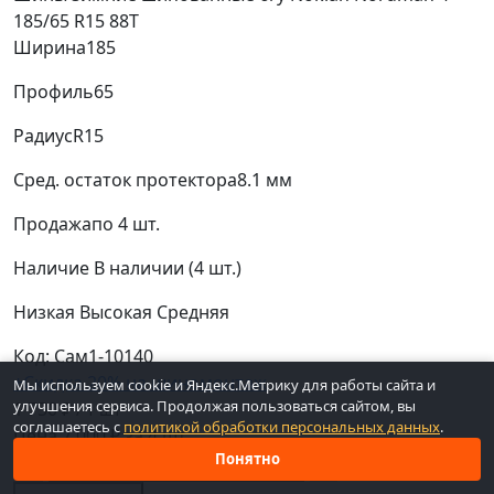
185/65 R15 88T
Ширина
185
Профиль
65
Радиус
R15
Сред. остаток протектора
8.1 мм
Продажа
по 4 шт.
Наличие
В наличии (4 шт.)
Низкая
Высокая
Средняя
Код: Сам1-10140
+Скидка 20% на шиномонтаж
Мы используем cookie и Яндекс.Метрику для работы сайта и
улучшения сервиса. Продолжая пользоваться сайтом, вы
1 750 ₽
/ 1 шт
соглашаетесь с
политикой обработки персональных данных
.
Цена 7 000 ₽ за 4 шт.
Понятно
−
+