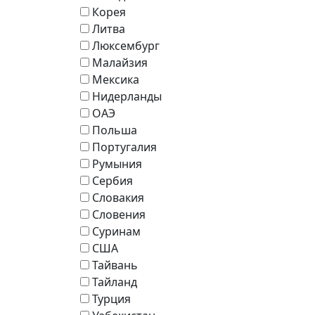
Корея
Литва
Люксембург
Малайзия
Мексика
Нидерланды
ОАЭ
Польша
Португалия
Румыния
Сербия
Словакия
Словения
Суринам
США
Тайвань
Тайланд
Турция