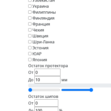
Узбекистан
Украина
Филиппины
Финляндия
Франция
Чехия
Швеция
Шри-Ланка
Эстония
ЮАР
Япония
Остаток протектора
От
До
мм
Остаток шипов
От
До
%