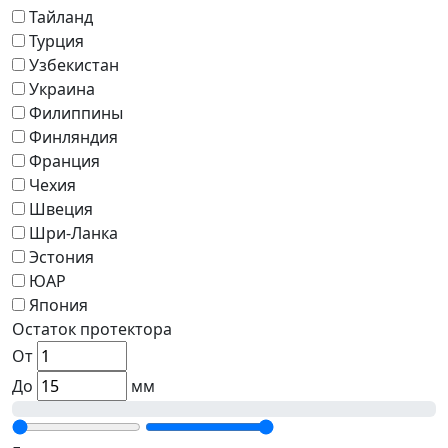
Тайланд
Турция
Узбекистан
Украина
Филиппины
Финляндия
Франция
Чехия
Швеция
Шри-Ланка
Эстония
ЮАР
Япония
Остаток протектора
От
До
мм