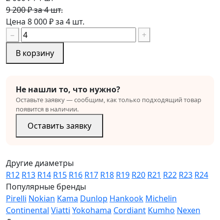
9 200 ₽ за 4 шт.
Цена 8 000 ₽ за 4 шт.
−
+
В корзину
Не нашли то, что нужно?
Оставьте заявку — сообщим, как только подходящий товар
появится в наличии.
Оставить заявку
Другие диаметры
R12
R13
R14
R15
R16
R17
R18
R19
R20
R21
R22
R23
R24
Популярные бренды
Pirelli
Nokian
Kama
Dunlop
Hankook
Michelin
Continental
Viatti
Yokohama
Cordiant
Kumho
Nexen