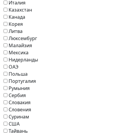
Италия
Казахстан
Канада
Корея
Литва
Люксембург
Малайзия
Мексика
Нидерланды
ОАЭ
Польша
Португалия
Румыния
Сербия
Словакия
Словения
Суринам
США
Тайвань