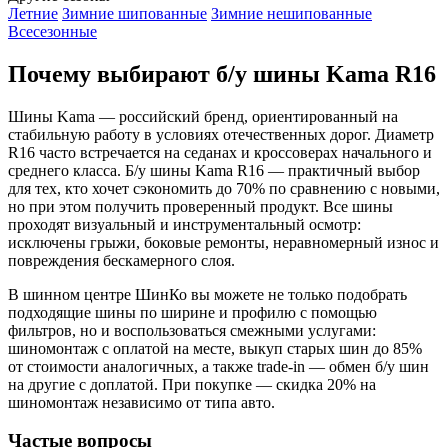
Летние
Зимние шипованные
Зимние нешипованные
Всесезонные
Почему выбирают б/у шины Kama R16
Шины Kama — российский бренд, ориентированный на
стабильную работу в условиях отечественных дорог. Диаметр
R16 часто встречается на седанах и кроссоверах начального и
среднего класса. Б/у шины Kama R16 — практичный выбор
для тех, кто хочет сэкономить до 70% по сравнению с новыми,
но при этом получить проверенный продукт. Все шины
проходят визуальный и инструментальный осмотр:
исключены грыжи, боковые ремонты, неравномерный износ и
повреждения бескамерного слоя.
В шинном центре ШинКо вы можете не только подобрать
подходящие шины по ширине и профилю с помощью
фильтров, но и воспользоваться смежными услугами:
шиномонтаж с оплатой на месте, выкуп старых шин до 85%
от стоимости аналогичных, а также trade-in — обмен б/у шин
на другие с доплатой. При покупке — скидка 20% на
шиномонтаж независимо от типа авто.
Частые вопросы