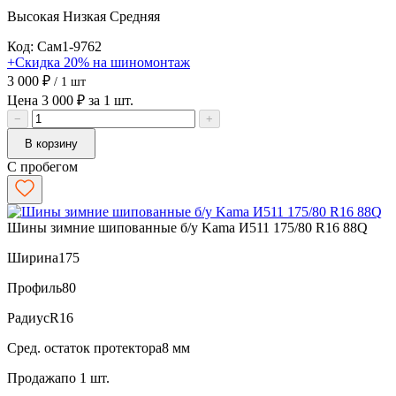
Высокая
Низкая
Средняя
Код: Сам1-9762
+Скидка 20% на шиномонтаж
3 000 ₽
/ 1 шт
Цена 3 000 ₽ за 1 шт.
−
+
В корзину
С пробегом
Шины зимние шипованные б/у Kama И511 175/80 R16 88Q
Ширина
175
Профиль
80
Радиус
R16
Сред. остаток протектора
8 мм
Продажа
по 1 шт.