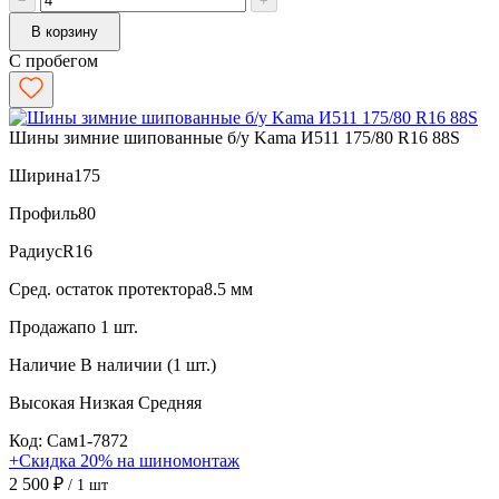
−
+
В корзину
С пробегом
Шины зимние шипованные б/у Kama И511 175/80 R16 88S
Ширина
175
Профиль
80
Радиус
R16
Сред. остаток протектора
8.5 мм
Продажа
по 1 шт.
Наличие
В наличии (1 шт.)
Высокая
Низкая
Средняя
Код: Сам1-7872
+Скидка 20% на шиномонтаж
2 500 ₽
/ 1 шт