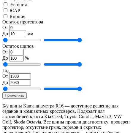
Эстония
ЮАР
Япония
Остаток протектора
От
До
мм
Остаток шипов
От
До
%
Год
От
До
Применить
Б/у шины Kama диаметра R16 — доступное решение для
седанов и компактных кроссоверов. Подходят для
автомобилей класса Kia Ceed, Toyota Corolla, Mazda 3, VW
Golf, Skoda Octavia. Все шины прошли диагностику: проверен
протектор, отсутствие грыж, порезов и скрытых
повреждений. Гарантия на установку — шины в рабочем