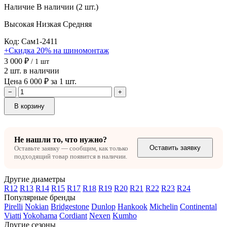
Наличие
В наличии (2 шт.)
Высокая
Низкая
Средняя
Код: Сам1-2411
+Скидка 20% на шиномонтаж
3 000 ₽
/ 1 шт
2 шт. в наличии
Цена 6 000 ₽ за 1 шт.
−
+
В корзину
Не нашли то, что нужно?
Оставить заявку
Оставьте заявку — сообщим, как только
подходящий товар появится в наличии.
Другие диаметры
R12
R13
R14
R15
R17
R18
R19
R20
R21
R22
R23
R24
Популярные бренды
Pirelli
Nokian
Bridgestone
Dunlop
Hankook
Michelin
Continental
Viatti
Yokohama
Cordiant
Nexen
Kumho
Другие сезоны