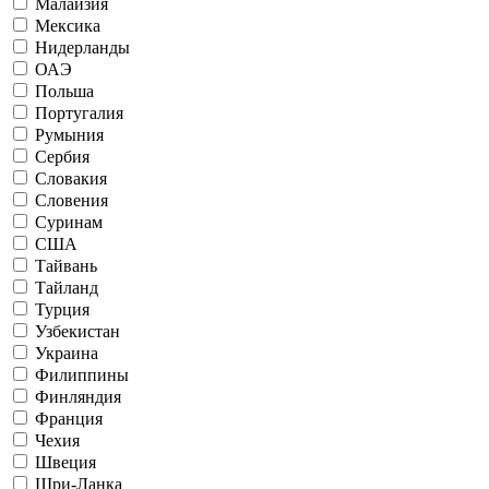
Малайзия
Мексика
Нидерланды
ОАЭ
Польша
Португалия
Румыния
Сербия
Словакия
Словения
Суринам
США
Тайвань
Тайланд
Турция
Узбекистан
Украина
Филиппины
Финляндия
Франция
Чехия
Швеция
Шри-Ланка