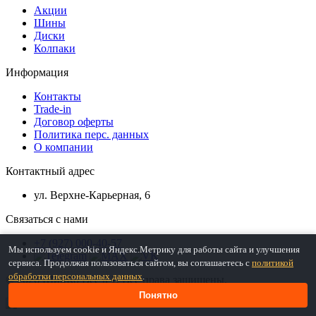
Акции
Шины
Диски
Колпаки
Информация
Контакты
Trade-in
Договор оферты
Политика перс. данных
О компании
Контактный адрес
ул. Верхне-Карьерная, 6
Связаться с нами
+7 (927) 000-40-57
Мы используем cookie и Яндекс.Метрику для работы сайта и улучшения
сервиса. Продолжая пользоваться сайтом, вы соглашаетесь с
политикой
обработки персональных данных
.
© 2026 ШинКо Всё в 1. Все права защищены.
Понятно