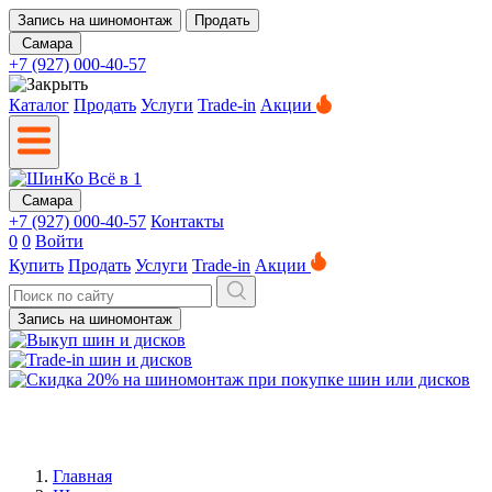
Запись на шиномонтаж
Продать
Самара
+7 (927) 000-40-57
Каталог
Продать
Услуги
Trade-in
Акции
Самара
+7 (927) 000-40-57
Контакты
0
0
Войти
Купить
Продать
Услуги
Trade-in
Акции
Запись на шиномонтаж
Главная