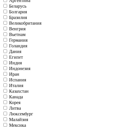
Аргентина
Беларусь
Болгария
Бразилия
Великобритания
Венгрия
Вьетнам
Германия
Голандия
Дания
Египет
Индия
Индонезия
Иран
Испания
Италия
Казахстан
Канада
Корея
Литва
Люксембург
Малайзия
Мексика