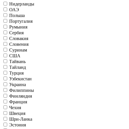
Нидерланды
ОАЭ
Польша
Португалия
Румыния
Сербия
Словакия
Словения
Суринам
США
Тайвань
Тайланд
Турция
Узбекистан
Украина
Филиппины
Финляндия
Франция
Чехия
Швеция
Шри-Ланка
Эстония