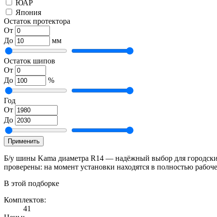
ЮАР
Япония
Остаток протектора
От
До
мм
Остаток шипов
От
До
%
Год
От
До
Применить
Б/у шины Kama диаметра R14 — надёжный выбор для городских с
проверены: на момент установки находятся в полностью рабоч
В этой подборке
Комплектов:
41