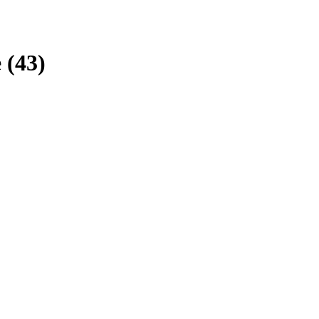
е
(43)