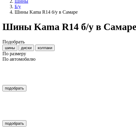
Шины
Б/у
Шины Kama R14 б/у в Самаре
Шины Kama R14 б/у в Самар
Подобрать
шины
диски
колпаки
По размеру
По автомобилю
подобрать
подобрать