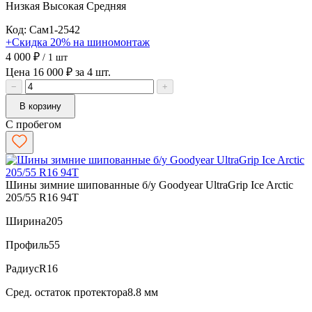
Низкая
Высокая
Средняя
Код: Сам1-2542
+Скидка 20% на шиномонтаж
4 000 ₽
/ 1 шт
Цена 16 000 ₽ за 4 шт.
−
+
В корзину
С пробегом
Шины зимние шипованные б/у Goodyear UltraGrip Ice Arctic
205/55 R16 94T
Ширина
205
Профиль
55
Радиус
R16
Сред. остаток протектора
8.8 мм