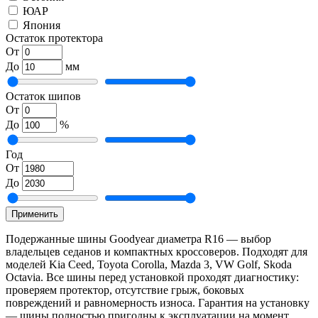
ЮАР
Япония
Остаток протектора
От
До
мм
Остаток шипов
От
До
%
Год
От
До
Применить
Подержанные шины Goodyear диаметра R16 — выбор
владельцев седанов и компактных кроссоверов. Подходят для
моделей Kia Ceed, Toyota Corolla, Mazda 3, VW Golf, Skoda
Octavia. Все шины перед установкой проходят диагностику:
проверяем протектор, отсутствие грыж, боковых
повреждений и равномерность износа. Гарантия на установку
— шины полностью пригодны к эксплуатации на момент