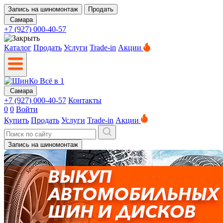
Запись на шиномонтаж
Продать
Самара
+7 (927) 000-40-57
Каталог
Продать
Услуги
Trade-in
Акции
Самара
+7 (927) 000-40-57
Контакты
0
0
Войти
Купить
Продать
Услуги
Trade-in
Акции
Запись на шиномонтаж