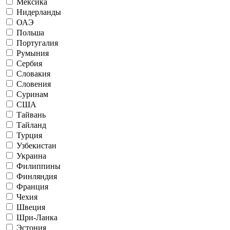
Мексика
Нидерланды
ОАЭ
Польша
Португалия
Румыния
Сербия
Словакия
Словения
Суринам
США
Тайвань
Тайланд
Турция
Узбекистан
Украина
Филиппины
Финляндия
Франция
Чехия
Швеция
Шри-Ланка
Эстония