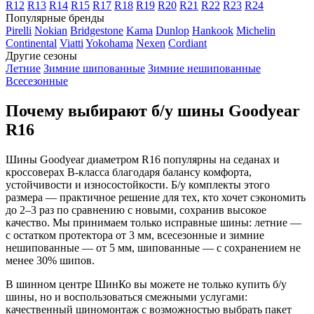
R12
R13
R14
R15
R17
R18
R19
R20
R21
R22
R23
R24
Популярные бренды
Pirelli
Nokian
Bridgestone
Kama
Dunlop
Hankook
Michelin
Continental
Viatti
Yokohama
Nexen
Cordiant
Другие сезоны
Летние
Зимние шипованные
Зимние нешипованные
Всесезонные
Почему выбирают б/у шины Goodyear
R16
Шины Goodyear диаметром R16 популярны на седанах и
кроссоверах B-класса благодаря балансу комфорта,
устойчивости и износостойкости. Б/у комплекты этого
размера — практичное решение для тех, кто хочет сэкономить
до 2–3 раз по сравнению с новыми, сохранив высокое
качество. Мы принимаем только исправные шины: летние —
с остатком протектора от 3 мм, всесезонные и зимние
нешипованные — от 5 мм, шипованные — с сохранением не
менее 30% шипов.
В шинном центре ШинКо вы можете не только купить б/у
шины, но и воспользоваться смежными услугами:
качественный шиномонтаж с возможностью выбрать пакет