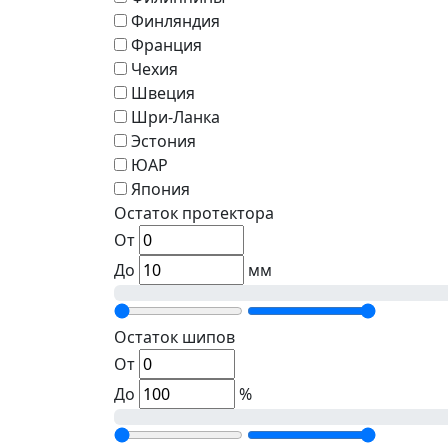
Финляндия
Франция
Чехия
Швеция
Шри-Ланка
Эстония
ЮАР
Япония
Остаток протектора
От
До
мм
Остаток шипов
От
До
%