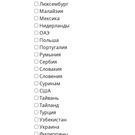
Люксембург
Малайзия
Мексика
Нидерланды
ОАЭ
Польша
Португалия
Румыния
Сербия
Словакия
Словения
Суринам
США
Тайвань
Тайланд
Турция
Узбекистан
Украина
Филиппины