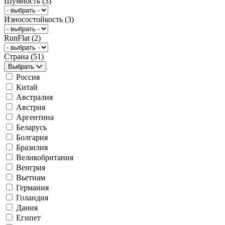
Шумность
(3)
Износостойкость
(3)
RunFlat
(2)
Страна
(51)
Выбрать
Россия
Китай
Австралия
Австрия
Аргентина
Беларусь
Болгария
Бразилия
Великобритания
Венгрия
Вьетнам
Германия
Голандия
Дания
Египет