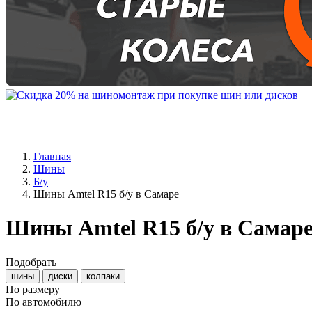
Главная
Шины
Б/у
Шины Amtel R15 б/у в Самаре
Шины Amtel R15 б/у в Самар
Подобрать
шины
диски
колпаки
По размеру
По автомобилю