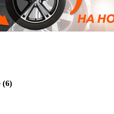
е
(6)