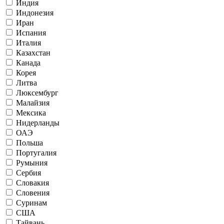
Индия
Индонезия
Иран
Испания
Италия
Казахстан
Канада
Корея
Литва
Люксембург
Малайзия
Мексика
Нидерланды
ОАЭ
Польша
Португалия
Румыния
Сербия
Словакия
Словения
Суринам
США
Тайвань