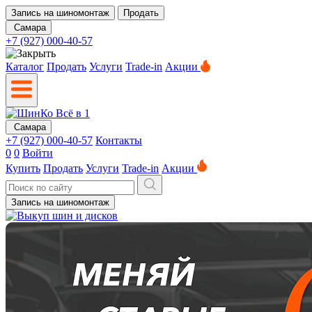
Запись на шиномонтаж
Продать
Самара
+7 (927) 000-40-57
Каталог
Продать
Услуги
Trade-in
Акции
Самара
+7 (927) 000-40-57
Контакты
0
0
Войти
Купить
Продать
Услуги
Trade-in
Акции
Запись на шиномонтаж