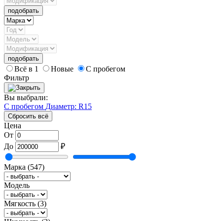
подобрать
подобрать
Всё в 1
Новые
С пробегом
Фильтр
Вы выбрали:
С пробегом
Диаметр: R15
Сбросить всё
Цена
От
До
₽
Марка
(547)
Модель
Мягкость
(3)