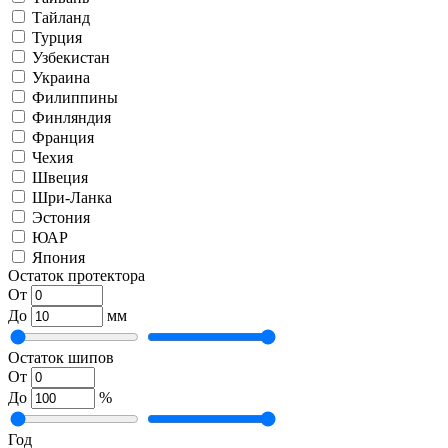
Тайланд
Турция
Узбекистан
Украина
Филиппины
Финляндия
Франция
Чехия
Швеция
Шри-Ланка
Эстония
ЮАР
Япония
Остаток протектора
От
До
мм
Остаток шипов
От
До
%
Год